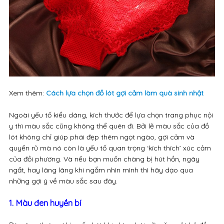
Xem thêm:
Cách lựa chọn đồ lót gợi cảm làm quà sinh nhật
Ngoài yếu tố kiểu dáng, kích thước để lựa chọn trang phục nội
y thì màu sắc cũng không thể quên đi. Bởi lẽ màu sắc của đồ
lót không chỉ giúp phái đẹp thêm ngọt ngào, gợi cảm và
quyến rũ mà nó còn là yếu tố quan trọng ‘kích thích’ xúc cảm
của đồi phương. Và nếu bạn muốn chàng bị hút hồn, ngây
ngất, hay lâng lâng khi ngắm nhìn mình thì hãy dạo qua
những gợi ý về màu sắc sau đây.
1. Màu đen huyền bí