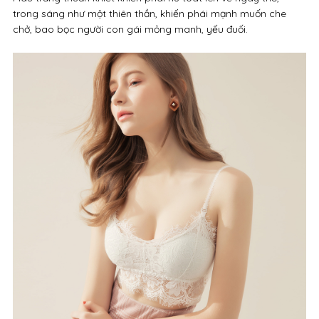
trong sáng như một thiên thần, khiến phái mạnh muốn che
chở, bao bọc người con gái mỏng manh, yếu đuối.