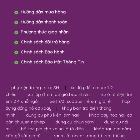
Hướng dẫn mua hàng
Hướng dẫn thanh toán
Phương thức giao nhận
Chính sách đổi trả hàng
Chính sách Bảo hành
Chính sách Bảo Mật Thông Tin
|
phụ kiện trang trí xe SH
|
xe đẩy đôi em bé 1 2
chiều
|
xe tập đi em bé giá bao nhiêu
|
xe ô tô điện trẻ
em 2 4 chỗ ngồi
|
xe trượt scooter trẻ em giá rẻ
|
hộp
đựng đồng hồ cơ xoay
|
khay bàn trà điện thông
minh
|
dụng cụ phụ kiện làm nail
|
khóa dạy học nail cơ
bản chuyên nghiệp
|
dụng cụ phun xăm
|
dụng cụ nối
mi
|
bộ sạc pin cho xe hơi ô tô điện
|
khóa tay gạt nắm
cửa gỗ sắt giá rẻ
|
tranh sắt decor trang trí treo tường