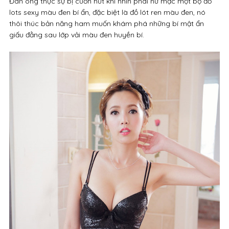
Đàn ông thực sự bị cuốn hút khi nhìn phái nữ mặc một bộ đồ
lots sexy màu đen bí ẩn, đặc biệt là đồ lót ren màu đen, nó
thôi thúc bản năng ham muốn khám phá những bí mật ẩn
giấu đằng sau lớp vải màu đen huyền bí.