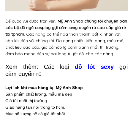
Để cuộc vui được trọn vẹn,
Mỹ Anh Shop chúng tôi chuyên bán
các bộ đồ ngủ cosplay gợi cảm sexy quyến rủ cao cấp giá rẻ
tại tphcm
. Các nàng có thể hóa thân thành bất kì nhân vật
nào khi đến với chúng tôi. Đa dạng nhiều kiểu dáng, mẫu mã,
chất liệu cao cấp, giá cả hợp lý cạnh tranh nhất thị trường,
đảm bảo mang đến sự hài lòng tuyệt đối cho các nàng.
Xem thêm: Các loại
đồ lót sexy
gợi
cảm quy
ến rũ
Lợi ích khi mua hàng tại Mỹ Anh Shop
:
Sản phẩm chất lượng, mẫu mã đẹp
Giá tốt nhất thị trường.
Giao hàng tận nơi trong tp hcm.
Mua số lượng sẽ có giá tốt nhất