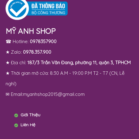
MỸ ANH SHOP
☎ Hotline:
0978357900
★ Zalo:
0978.357.900
★ Địa chỉ:
187/3 Trần Văn Đang, phường 11, quận 3, TPHCM
★ Thời gian mở cửa: 8:30 A.M - 19:00 P.M T2 - T7 (CN, Lễ
nghỉ)
✉ Email:myanhshop2015@gmail.com
Giới Thiệu
Liên Hệ