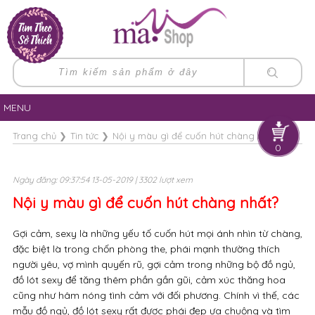
MENU
Trang chủ
❯
Tin tức
❯
Nội y màu gì để cuốn hút chàng nhất?
0
Ngày đăng: 09:37:54 13-05-2019 | 3302 lượt xem
Nội y màu gì để cuốn hút chàng nhất?
Gợi cảm, sexy là những yếu tố cuốn hút mọi ánh nhìn từ chàng,
đặc biệt là trong chốn phòng the, phái mạnh thường thích
người yêu, vợ mình quyến rũ, gợi cảm trong những bộ đồ ngủ,
đồ lót sexy để tăng thêm phần gần gũi, cảm xúc thăng hoa
cũng như hâm nóng tình cảm với đối phương. Chính vì thế, các
mẫu đồ ngủ, đồ lót sexy rất được phái đẹp ưa chuộng và tìm