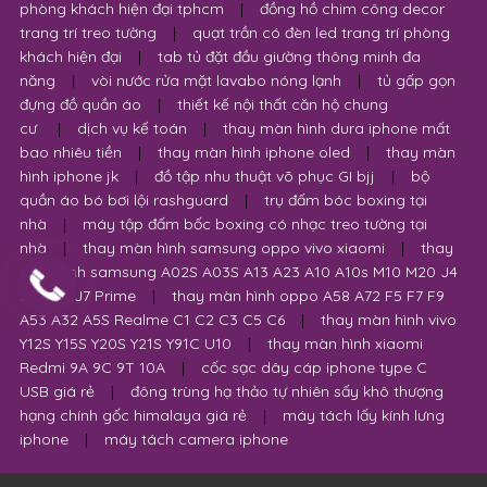
phòng khách hiện đại tphcm
|
đồng hồ chim công decor
trang trí treo tường
|
quạt trần có đèn led trang trí phòng
khách hiện đại
|
tab tủ đặt đầu giường thông minh đa
năng
|
vòi nước rửa mặt lavabo nóng lạnh
|
tủ gấp gọn
đựng đồ quần áo
|
thiết kế nội thất căn hộ chung
cư
|
dịch vụ kế toán
|
thay màn hình dura iphone mất
bao nhiêu tiền
|
thay màn hình iphone oled
|
thay màn
hình iphone jk
|
đồ tập nhu thuật võ phục GI bjj
|
bộ
quần áo bó bơi lội rashguard
|
trụ đấm bóc boxing tại
nhà
|
máy tập đấm bốc boxing có nhạc treo tường tại
nhà
|
thay màn hình samsung oppo vivo xiaomi
|
thay
màn hình samsung A02S A03S A13 A23 A10 A10s M10 M20 J4
J6 Plus J7 Prime
|
thay màn hình oppo A58 A72 F5 F7 F9
A53 A32 A5S Realme C1 C2 C3 C5 C6
|
thay màn hình vivo
Y12S Y15S Y20S Y21S Y91C U10
|
thay màn hình xiaomi
Redmi 9A 9C 9T 10A
|
cốc sạc dây cáp iphone type C
USB giá rẻ
|
đông trùng hạ thảo tự nhiên sấy khô thượng
hạng chính gốc himalaya giá rẻ
|
máy tách lấy kính lưng
iphone
|
máy tách camera iphone