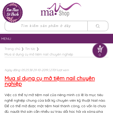
MENU
Trang chủ
❯
Tin tức
❯
Mua sỉ dụng cụ mở tiệm nail chuyên nghiệp
0
Ngày đăng: 05:25:38 29-10-2019 | 2701 lượt xem
Mua sỉ dụng cụ mở tiệm nail chuyên
nghiệp
Việc có thể tự mở tiệm nail của riêng mình có lẽ là mục tiêu
nghề nghiệp chung của bất kỳ chuyên viên kỹ thuật Nail nào.
Để có thể mở được một tiệm Nail thành công, có vốn là chưa
đủ, người thợ sơn cần nhiều sự trau dồi học hỏi và xông pha