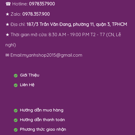
☎ Hotline:
0978357900
★ Zalo:
0978.357.900
★ Địa chỉ:
187/3 Trần Văn Đang, phường 11, quận 3, TPHCM
★ Thời gian mở cửa: 8:30 A.M - 19:00 P.M T2 - T7 (CN, Lễ
nghỉ)
✉ Email:myanhshop2015@gmail.com
Giới Thiệu
Liên Hệ
Hướng dẫn mua hàng
Hướng dẫn thanh toán
Phương thức giao nhận