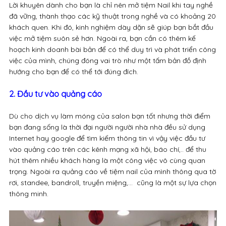
Lời khuyên dành cho bạn là chỉ nên mở tiệm Nail khi tay nghề
đã vững, thành thạo các kỹ thuật trong nghề và có khoảng 20
khách quen. Khi đó, kinh nghiệm dày dặn sẽ giúp bạn bắt đầu
việc mở tiệm suôn sẻ hơn. Ngoài ra, bạn cần có thêm kế
hoạch kinh doanh bài bản để có thể duy trì và phát triển công
việc của mình, chúng đóng vai trò như một tấm bản đồ định
hướng cho bạn để có thể tới đúng đích.
2. Đầu tư vào quảng cáo
Dù cho dịch vụ làm móng của salon bạn tốt nhưng thời điểm
bạn đang sống là thời đại người người nhà nhà đều sử dụng
Internet hay google để tìm kiếm thông tin vì vậy việc đầu tư
vào quảng cáo trên các kênh mạng xã hội, báo chí,.. để thu
hút thêm nhiều khách hàng là một công việc vô cùng quan
trọng. Ngoài ra quảng cáo về tiệm nail của mình thông qua tờ
rơi, standee, bandroll, truyền miệng,… cũng là một sự lựa chọn
thông minh.