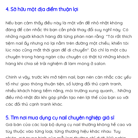
4. Sở hữu một địa điểm thuận lợi
Nếu bạn cảm thấy điều này là một vấn đề nhỏ nhặt không
đáng để cân nhắc thì bạn cần phải thay đổi suy nghĩ này. Có
những người khách hàng đã từng phàn nàn rằng: "Tôi rất thích
tiệm nail ấy nhưng nó lại nằm trên đường một chiều, khiến tôi
lúc nào cũng mất thời gian để di chuyển". Đó chỉ là một câu
chuyện trong hàng ngàn câu chuyện có thật từ những khách
hàng khi chia sẻ trải nghiệm đi làm móng ở salon.
Chính vì vậy, trước khi mở tiệm nail, bạn nên cân nhắc các yếu
tố như: giao thông thuận tiện, số lượng đối thủ cạnh tranh,
nhiều khách hàng tiềm năng, môi trường xung quanh,… Những
điều nhỏ nhặt đôi khi góp phần tạo nên lợi thế của bạn so với
các đối thủ cạnh tranh khác.
5. Tìm nơi mua dụng cụ nail chuyên nghiệp giá sỉ
Giá bán của các loại bộ dụng cụ nail thường không hề cao và
tùy thuộc vào từng loại, từng thương hiệu khác nhau. Tuy