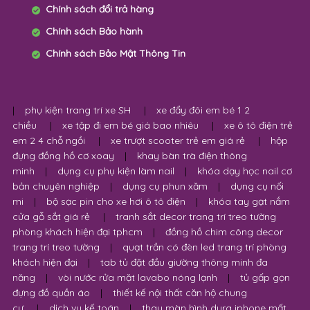
Chính sách đổi trả hàng
Chính sách Bảo hành
Chính sách Bảo Mật Thông Tin
|
phụ kiện trang trí xe SH
|
xe đẩy đôi em bé 1 2
chiều
|
xe tập đi em bé giá bao nhiêu
|
xe ô tô điện trẻ
em 2 4 chỗ ngồi
|
xe trượt scooter trẻ em giá rẻ
|
hộp
đựng đồng hồ cơ xoay
|
khay bàn trà điện thông
minh
|
dụng cụ phụ kiện làm nail
|
khóa dạy học nail cơ
bản chuyên nghiệp
|
dụng cụ phun xăm
|
dụng cụ nối
mi
|
bộ sạc pin cho xe hơi ô tô điện
|
khóa tay gạt nắm
cửa gỗ sắt giá rẻ
|
tranh sắt decor trang trí treo tường
phòng khách hiện đại tphcm
|
đồng hồ chim công decor
trang trí treo tường
|
quạt trần có đèn led trang trí phòng
khách hiện đại
|
tab tủ đặt đầu giường thông minh đa
năng
|
vòi nước rửa mặt lavabo nóng lạnh
|
tủ gấp gọn
đựng đồ quần áo
|
thiết kế nội thất căn hộ chung
cư
|
dịch vụ kế toán
|
thay màn hình dura iphone mất