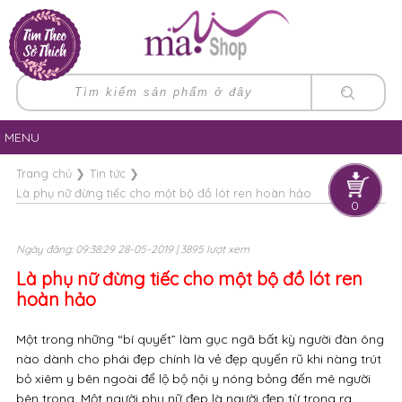
MENU
Trang chủ
❯
Tin tức
❯
Là phụ nữ đừng tiếc cho một bộ đồ lót ren hoàn hảo
0
Ngày đăng: 09:38:29 28-05-2019 | 3895 lượt xem
Là phụ nữ đừng tiếc cho một bộ đồ lót ren
hoàn hảo
Một trong những “bí quyết” làm gục ngã bất kỳ người đàn ông
nào dành cho phái đẹp chính là vẻ đẹp quyến rũ khi nàng trút
bỏ xiêm y bên ngoài để lộ bộ nội y nóng bỏng đến mê người
bên trong. Một người phụ nữ đẹp là người đẹp từ trong ra