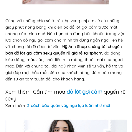
Cùng với những chia sẻ ở trên, hy vọng chị em sẽ có những
giây phút nóng bỏng khi diện bộ đồ lót gợi cảm trước mắt
chàng của mình nhé. Nếu bạn còn đang băn khoăn trong việc
lựa chọn đồ ngủ gợi cảm cho mình thì đừng ngần ngại liên hệ
với chúng tôi để được tư vấn.
Mỹ Anh Shop chúng tôi chuyên
bán đồ lót gợi cảm sexy quyến rũ giá rẻ tại tphcm
, đa dạng
kiểu dáng, màu sắc, chất liệu mịn màng, thoải mái cho người
mặc. Đến với chúng tôi, đội ngũ nhân viên sẽ tư vấn, hỗ trợ và
giải đáp mọi thắc mắc đến cho khách hàng, đảm bảo mang
đến sự an tâm tuyệt đối cho khách hàng.
Xem thêm: Cần tìm mua
đồ lót gợi cảm
quyến rũ
sexy
Xem thêm:
3 cách bảo quản váy ngủ lụa luôn như mới