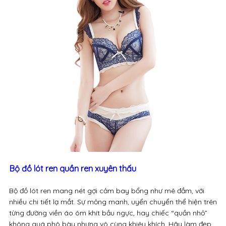
Bộ đồ lót ren quần ren xuyên thấu
Bộ đồ lót ren mang nét gợi cảm bay bổng như mê đắm, với
nhiều chi tiết lạ mắt. Sự mỏng manh, uyển chuyển thể hiện trên
từng đường viền áo ôm khít bầu ngực, hay chiếc “quần nhỏ”
không quá phô bày nhưng vô cùng khiêu khích. Hãy làm đẹp