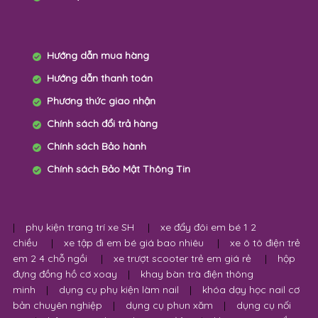
Hướng dẫn mua hàng
Hướng dẫn thanh toán
Phương thức giao nhận
Chính sách đổi trả hàng
Chính sách Bảo hành
Chính sách Bảo Mật Thông Tin
|
phụ kiện trang trí xe SH
|
xe đẩy đôi em bé 1 2
chiều
|
xe tập đi em bé giá bao nhiêu
|
xe ô tô điện trẻ
em 2 4 chỗ ngồi
|
xe trượt scooter trẻ em giá rẻ
|
hộp
đựng đồng hồ cơ xoay
|
khay bàn trà điện thông
minh
|
dụng cụ phụ kiện làm nail
|
khóa dạy học nail cơ
bản chuyên nghiệp
|
dụng cụ phun xăm
|
dụng cụ nối