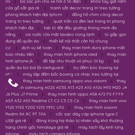
mi
|
bộ sạc pin cho xe hơi ô tô điện
|
khóa tay gạt nắm
cửa gỗ sắt giá rẻ
|
tranh sắt decor trang trí treo tường
phòng khách hiện đại tphcm
|
đồng hồ chim công decor
trang trí treo tường
|
quạt trần có đèn led trang trí phòng
khách hiện đại
|
tab tủ đặt đầu giường thông minh đa
năng
|
vòi nước rửa mặt lavabo nóng lạnh
|
tủ gấp gọn
đựng đồ quần áo
|
thiết kế nội thất căn hộ chung
cư
|
dịch vụ kế toán
|
thay màn hình dura iphone mất
bao nhiêu tiền
|
thay màn hình iphone oled
|
thay màn
hình iphone jk
|
đồ tập nhu thuật võ phục GI bjj
|
bộ
quần áo bó bơi lội rashguard
|
trụ đấm bóc boxing tại
nhà
|
máy tập đấm bốc boxing có nhạc treo tường tại
nhà
|
thay màn hình samsung oppo vivo xiaomi
|
thay
màn hình samsung A02S A03S A13 A23 A10 A10s M10 M20 J4
J6 Plus J7 Prime
|
thay màn hình oppo A58 A72 F5 F7 F9
A53 A32 A5S Realme C1 C2 C3 C5 C6
|
thay màn hình vivo
Y12S Y15S Y20S Y21S Y91C U10
|
thay màn hình xiaomi
Redmi 9A 9C 9T 10A
|
cốc sạc dây cáp iphone type C
USB giá rẻ
|
đông trùng hạ thảo tự nhiên sấy khô thượng
hạng chính gốc himalaya giá rẻ
|
máy tách lấy kính lưng
iphone
|
máy tách camera iphone