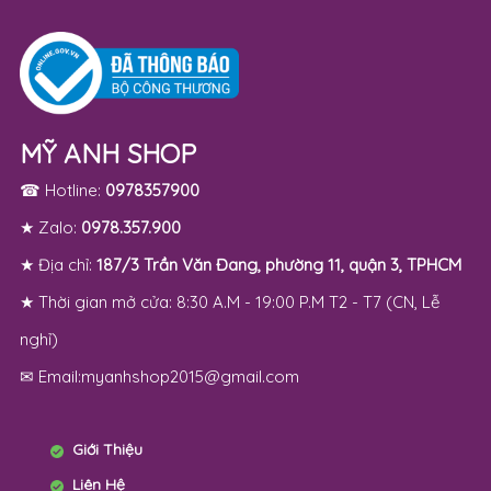
MỸ ANH SHOP
☎ Hotline:
0978357900
★ Zalo:
0978.357.900
★ Địa chỉ:
187/3 Trần Văn Đang, phường 11, quận 3, TPHCM
★ Thời gian mở cửa: 8:30 A.M - 19:00 P.M T2 - T7 (CN, Lễ
nghỉ)
✉ Email:myanhshop2015@gmail.com
Giới Thiệu
Liên Hệ