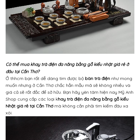
Có thể mua
khay trà điện
đa năng bằng gỗ kiểu nhật giá rẻ ở
đâu tại Cần Thơ
?
Ở thhcm bạn rất dễ dàng tìm được bộ
bàn trà điện
như mong
muốn nhưng ở Cần Thơ chắc hẳn mẫu mã sẽ không nhiều và
giá cả sẽ rất đắc để sở hữu. Bạn hãy yên tâm hiện nay Mỹ Anh
Shop cung cấp các loại k
hay trà điện đa năng bằng gỗ kiểu
Nhật giá rẻ tại Cần Thơ
mà không cần phải tìm kiếm đâu xa
xôi.