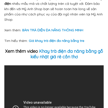
điện
nhiều mẫu mã và chất lượng trên cả tuyệt với. Đảm bảo
khi đến với Mỹ Anh Shop bạn sẽ hoàn toàn hài lòng về sản
phẩm của như cách phục vụ của đội ngũ nhân viên tại Mỹ Anh
Shop.
Xem thêm:
BÀN TRÀ ĐIỆN ĐA NĂNG THÔNG MINH
Tìm hiểu thêm:
Giá k
hay trà điện đa năng bằng tre
Xem thêm video
Khay trà điện đa năng bằng gỗ
kiểu nhật giá rẻ cần thơ