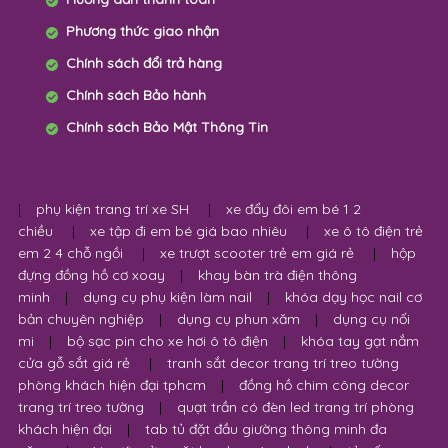
Phương thức giao nhận
Chính sách đổi trả hàng
Chính sách Bảo hành
Chính sách Bảo Mật Thông Tin
|
phụ kiện trang trí xe SH
|
xe đẩy đôi em bé 1 2
chiều
|
xe tập đi em bé giá bao nhiêu
|
xe ô tô điện trẻ
em 2 4 chỗ ngồi
|
xe trượt scooter trẻ em giá rẻ
|
hộp
đựng đồng hồ cơ xoay
|
khay bàn trà điện thông
minh
|
dụng cụ phụ kiện làm nail
|
khóa dạy học nail cơ
bản chuyên nghiệp
|
dụng cụ phun xăm
|
dụng cụ nối
mi
|
bộ sạc pin cho xe hơi ô tô điện
|
khóa tay gạt nắm
cửa gỗ sắt giá rẻ
|
tranh sắt decor trang trí treo tường
phòng khách hiện đại tphcm
|
đồng hồ chim công decor
trang trí treo tường
|
quạt trần có đèn led trang trí phòng
khách hiện đại
|
tab tủ đặt đầu giường thông minh đa