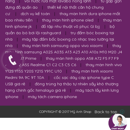
năng
|
vòi nước rửa mặt lavabo nóng lạnh
|
tủ gấp gọn
đựng đồ quần áo
|
thiết kế nội thất căn hộ chung
cư
|
dịch vụ kế toán
|
thay màn hình dura iphone mất
bao nhiêu tiền
|
thay màn hình iphone oled
|
thay màn
hình iphone jk
|
đồ tập nhu thuật võ phục GI bjj
|
bộ
quần áo bó bơi lội rashguard
|
trụ đấm bóc boxing tại
nhà
|
máy tập đấm bốc boxing có nhạc treo tường tại
nhà
|
thay màn hình samsung oppo vivo xiaomi
|
thay
màn hình samsung A02S A03S A13 A23 A10 A10s M10 M20 J4
J6 Plus J7 Prime
|
thay màn hình oppo A58 A72 F5 F7 F9
A53 A32 A5S Realme C1 C2 C3 C5 C6
|
thay màn hình vivo
Y12S Y15S Y20S Y21S Y91C U10
|
thay màn hình xiaomi
Redmi 9A 9C 9T 10A
|
cốc sạc dây cáp iphone type C
USB giá rẻ
|
đông trùng hạ thảo tự nhiên sấy khô thượng
hạng chính gốc himalaya giá rẻ
|
máy tách lấy kính lưng
iphone
|
máy tách camera iphone
Back to top
COPYRIGHT © 2017 Mỹ Anh Shop