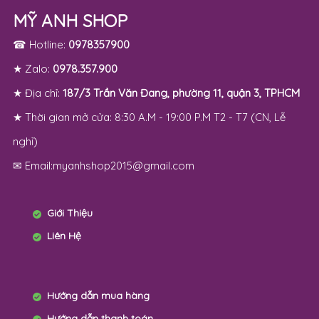
MỸ ANH SHOP
☎ Hotline:
0978357900
★ Zalo:
0978.357.900
★ Địa chỉ:
187/3 Trần Văn Đang, phường 11, quận 3, TPHCM
★ Thời gian mở cửa: 8:30 A.M - 19:00 P.M T2 - T7 (CN, Lễ
nghỉ)
✉ Email:myanhshop2015@gmail.com
Giới Thiệu
Liên Hệ
Hướng dẫn mua hàng
Hướng dẫn thanh toán