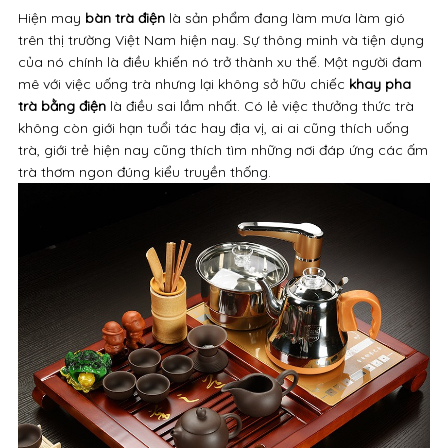
Hiện may
bàn trà điện
là sản phẩm đang làm mưa làm gió
trên thị trường Việt Nam hiện nay. Sự thông minh và tiện dụng
của nó chính là điều khiến nó trở thành xu thế. Một người đam
mê với việc uống trà nhưng lại không sở hữu chiếc
khay pha
trà bằng điện
là điều sai lầm nhất. Có lẻ việc thưởng thức trà
không còn giới hạn tuổi tác hay địa vị, ai ai cũng thích uống
trà, giới trẻ hiện nay cũng thích tìm những nơi đáp ứng các ấm
trà thơm ngon đúng kiểu truyền thống.