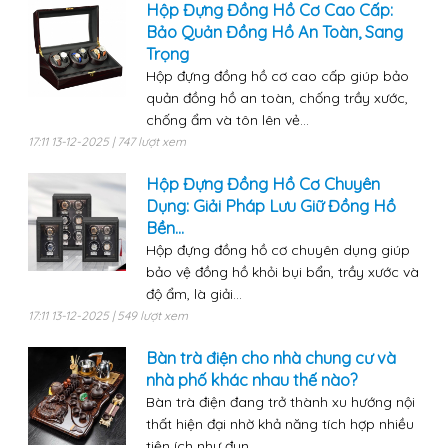
Hộp Đựng Đồng Hồ Cơ Cao Cấp:
Bảo Quản Đồng Hồ An Toàn, Sang
Trọng
Hộp đựng đồng hồ cơ cao cấp giúp bảo
quản đồng hồ an toàn, chống trầy xước,
chống ẩm và tôn lên vẻ...
17:11 13-12-2025 | 747 lượt xem
Hộp Đựng Đồng Hồ Cơ Chuyên
Dụng: Giải Pháp Lưu Giữ Đồng Hồ
Bền...
Hộp đựng đồng hồ cơ chuyên dụng giúp
bảo vệ đồng hồ khỏi bụi bẩn, trầy xước và
độ ẩm, là giải...
17:11 13-12-2025 | 549 lượt xem
Bàn trà điện cho nhà chung cư và
nhà phố khác nhau thế nào?
Bàn trà điện đang trở thành xu hướng nội
thất hiện đại nhờ khả năng tích hợp nhiều
tiện ích như đun...