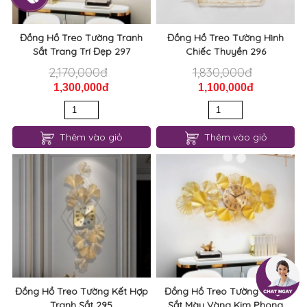
Đồng Hồ Treo Tường Tranh
Đồng Hồ Treo Tường Hình
Sắt Trang Trí Đẹp 297
Chiếc Thuyền 296
2,170,000đ
1,830,000đ
1,300,000đ
1,100,000đ
Thêm vào giỏ
Thêm vào giỏ
Đồng Hồ Treo Tường Kết Hợp
Đồng Hồ Treo Tường Tranh
Tranh Sắt 295
Sắt Màu Vàng Kim Phong
Thủy 294
2,750,000đ
2,500,000đ