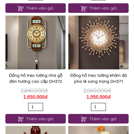
Đồng hồ treo tường nhà gỗ
Đồng hồ treo tường khảm đá
đàn hương cao cấp DH372
pha lê sang trọng DH371
2,840,000đ
2,060,000đ
1,650,000đ
1,050,000đ
Thêm vào giỏ
Thêm vào giỏ