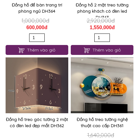
DH363
1,000,000đ
2,920,000đ
600,000đ
1,550,000đ
Thêm vào giỏ
Thêm vào giỏ
Đồng hồ treo góc tường 2 mặt
Đồng hồ treo tường nghệ
có đèn led đẹp mắt DH362
thuật cao cấp DH361
1,640,000đ
750,000đ
900,000đ