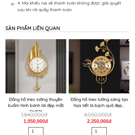
SẢN PHẨM LIÊN QUAN
Đồng hồ treo tường thuyền
Đồng hồ treo tường sáng tạo
buồm hình bánh lái đẹp mắt
họa tiết lá bạch quả đẹp...
DH374
1,840,000đ
4,050,000đ
1,050,000đ
2,350,000đ
Thêm vào giỏ
Thêm vào giỏ