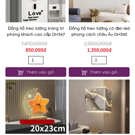
Đồng hồ treo tường trang trí
Đồng hồ treo tường có đèn led
phòng khách cao cấp DH367
phong cách châu Âu DH365
1,470,000đ
2,500,000đ
850,000đ
1,350,000đ
Thêm vào giỏ
Thêm vào giỏ
Đồng hồ để bàn trang trí
Đồng hồ 2 mặt treo tường
phòng ngủ DH364
phòng khách có đèn led