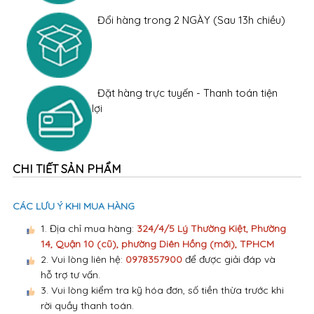
Đặt hàng trực tuyến - Thanh toán tiện
lợi
CHI TIẾT SẢN PHẨM
CÁC LƯU Ý KHI MUA HÀNG
1. Địa chỉ mua hàng:
324/4/5 Lý Thường Kiệt, Phường
14, Quận 10 (cũ), phường Diên Hồng (mới), TPHCM
2. Vui lòng liên hệ:
0978357900
để được giải đáp và
hỗ trợ tư vấn.
3. Vui lòng kiểm tra kỹ hóa đơn, số tiền thừa trước khi
rời quầy thanh toán.
4. Mọi khiếu nại về thanh toán không được giải quyết
sau khi rời quầy thanh toán.