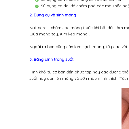
Sử dụng cọ dài để chấm phá các màu sắc hoặ
2. Dụng cụ vệ sinh móng
Nail care – chăm sóc móng trước khi bắt đầu làm mó
Giũa móng tay, Kìm kẹp móng…
Ngoài ra bạn cũng cần làm sạch móng, tẩy các vết
3. Băng dính trong suốt
Hình khối từ cơ bản đến phức tạp hay các đường thẳ
suốt này dán lên móng và sơn màu mình thích. Tất 