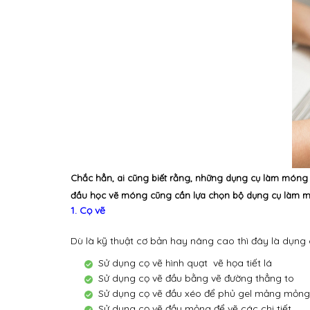
Chắc hẳn, ai cũng biết rằng, những dụng cụ làm móng 
đầu học vẽ móng cũng cần lựa chọn bộ dụng cụ làm mó
1. Cọ vẽ
Dù là kỹ thuật cơ bản hay nâng cao thì đây là dụng
Sử dụng cọ vẽ hình quạt vẽ họa tiết lá
Sử dụng cọ vẽ đầu bằng vẽ đường thẳng to
Sử dụng cọ vẽ đầu xéo để phủ gel mảng mỏng
Sử dụng cọ vẽ đầu mỏng để vẽ các chi tiết