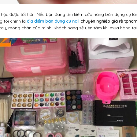
nh học được tốt hơn. Nếu bạn đang tìm kiếm cửa hàng bán dụng cụ l
 tôi chính là
địa điểm bán dụng cụ nail
chuyên nghiệp giá rẻ tphc
tay, móng chân của mình. Khách hàng sẽ yên tâm khi mua hàng tại 