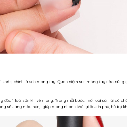
gì khác, chính là sơn móng tay. Quan niệm sơn móng tay nào cũng 
g độc 1 loại sơn khi vẽ móng. Trong mỗi bước, mối loại sơn lại có 
g sẽ sáng màu hơn, giúp móng nhanh khô lại là sơn phủ; hỗ trợ kh