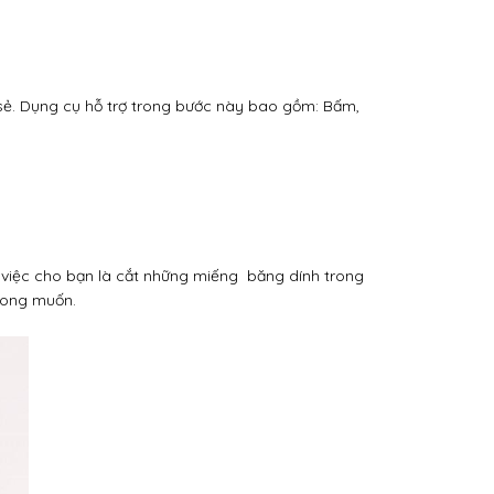
 sẻ. Dụng cụ hỗ trợ trong bước này bao gồm: Bấm,
g việc cho bạn là cắt những miếng băng dính trong
mong muốn.