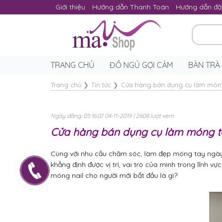
Giới thiệu
Hướng dẫn Thanh Toán
Hướng dẫn đặ
TRANG CHỦ
ĐỒ NGỦ GỢI CẢM
BÀN TRÀ
Trang chủ
❯
Tin tức
❯
Cửa hàng bán dụng cụ làm móng
Ngày đăng: 05:16:07 04-11-2019 | 2608 lượt xem
Cửa hàng bán dụng cụ làm móng tạ
Cùng với nhu cầu chăm sóc, làm đẹp móng tay ngày 
khẳng định được vị trí, vai trò của mình trong lĩnh 
móng nail cho người mới bắt đầu là gì?