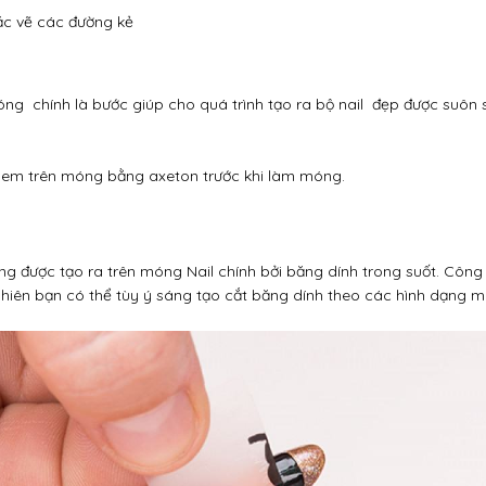
c vẽ các đường kẻ
ng chính là bước giúp cho quá trình tạo ra bộ nail đẹp được suôn
 lem trên móng bằng axeton trước khi làm móng.
ng được tạo ra trên móng Nail chính bởi băng dính trong suốt. Côn
nhiên bạn có thể tùy ý sáng tạo cắt băng dính theo các hình dạng 