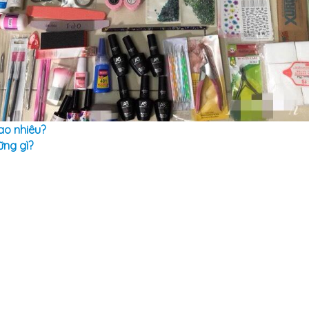
ao nhiêu?
ững gì?