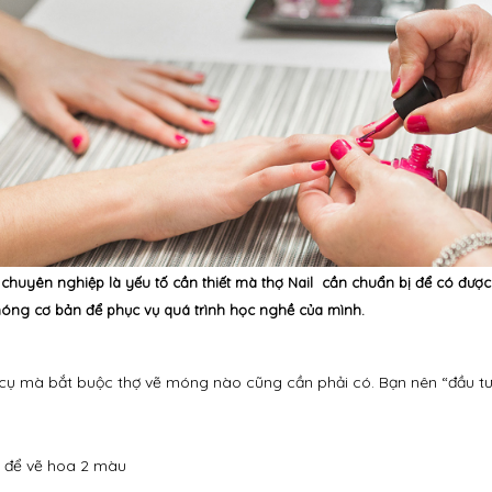
chuyên nghiệp là yếu tố cần thiết mà thợ Nail cần chuẩn bị để có đư
ng cơ bản để phục vụ quá trình học nghề của mình.
 cụ mà bắt buộc thợ vẽ móng nào cũng cần phải có. Bạn nên “đầu tư”
 để vẽ hoa 2 màu