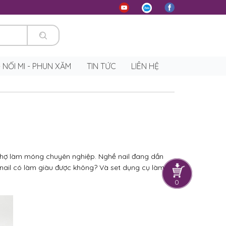
 - NỐI MI - PHUN XĂM
TIN TỨC
LIÊN HỆ
 thợ làm móng chuyên nghiệp. Nghề nail đang dần
hề nail có làm giàu được không? Và set dụng cụ làm
0