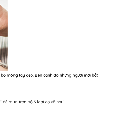
ợc bộ móng tay đẹp. Bên cạnh đó những người mới bắt
 để mua trọn bộ 5 loại cọ vẽ như: