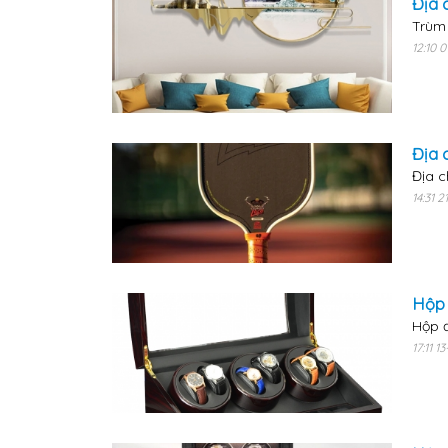
Địa 
Trùm 
12:10 
Địa 
Địa c
14:31 
Hộp 
Hộp đ
17:11 1