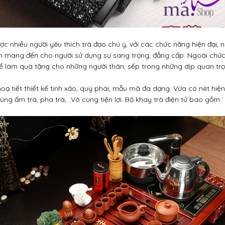
c nhiều người yêu thích trà đạo chú ý, với các chức năng hiện đại, 
n mang đến cho người sử dụng sự sang trọng, đẳng cấp. Ngoài chức 
để làm quà tặng cho những người thân, sếp trong những dịp quan tr
oạ tiết thiết kế tinh xảo, quý phái, mẫu mã đa dạng. Vừa có nét hiện
ùng ấm trà, pha trà,...Vô cùng tiện lợi. Bộ khay trà điện tử bao gồm :