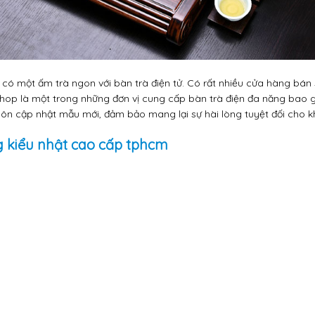
để có một ấm trà ngon với bàn trà điện tử. Có rất nhiều cửa hàng bá
nh Shop là một trong những đơn vị cung cấp bàn trà điện đa năng bao
 luôn cập nhật mẫu mới, đảm bảo mang lại sự hài lòng tuyệt đối cho 
g kiểu nhật cao cấp tphcm​