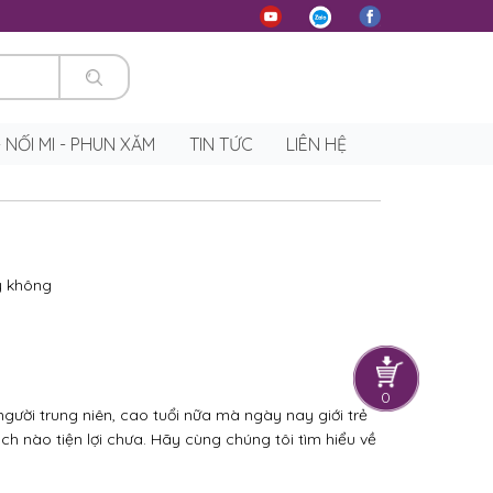
 - NỐI MI - PHUN XĂM
TIN TỨC
LIÊN HỆ
0
 người trung niên, cao tuổi nữa mà ngày nay giới trẻ
h nào tiện lợi chưa. Hãy cùng chúng tôi tìm hiểu về