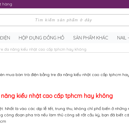
t hàng
 ĐIỆN
HỘP ĐỰNG ĐỒNG HỒ
SẢN PHẨM KHÁC
NAIL
tre đa năng kiểu nhật cao cấp tphcm hay không
a năng kiểu nhật cao cấp tphcm hay không
t. Nhất là vào các dịp lễ tết, trung thu, không chỉ phổ biến ở những
 công đoạn pha trà nếu làm thủ công sẽ rất cầu kỳ, bạn đã biết các
phcm