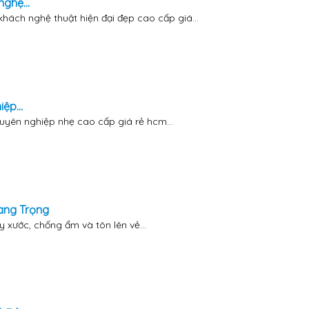
ghệ...
hách nghệ thuật hiện đại đẹp cao cấp giá...
ệp...
huyên nghiệp nhẹ cao cấp giá rẻ hcm...
ang Trọng
xước, chống ẩm và tôn lên vẻ...