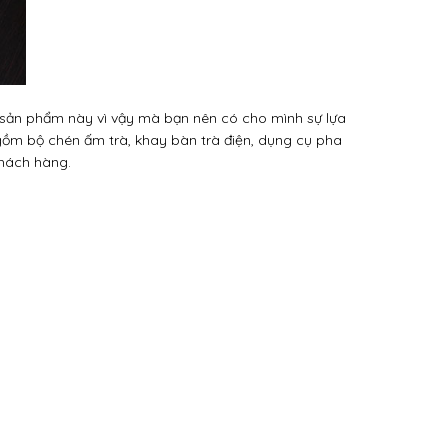
n sản phẩm này vì vậy mà bạn nên có cho mình sự lựa
 gồm bộ chén ấm trà, khay bàn trà điện, dụng cụ pha
khách hàng.