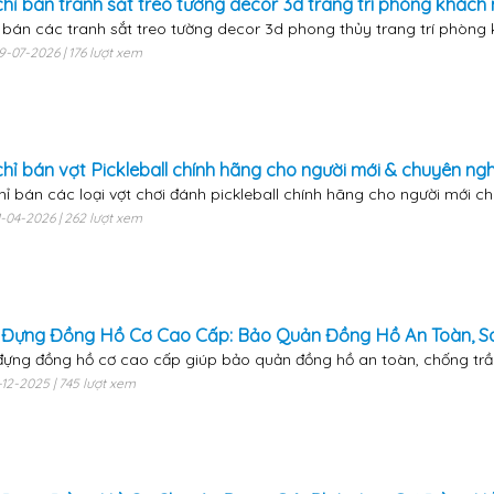
chỉ bán tranh sắt treo tường decor 3d trang trí phòng khách n
bán các tranh sắt treo tường decor 3d phong thủy trang trí phòng k
09-07-2026 | 176 lượt xem
chỉ bán vợt Pickleball chính hãng cho người mới & chuyên nghi
hỉ bán các loại vợt chơi đánh pickleball chính hãng cho người mới c
21-04-2026 | 262 lượt xem
Đựng Đồng Hồ Cơ Cao Cấp: Bảo Quản Đồng Hồ An Toàn, S
ựng đồng hồ cơ cao cấp giúp bảo quản đồng hồ an toàn, chống trầy 
3-12-2025 | 745 lượt xem