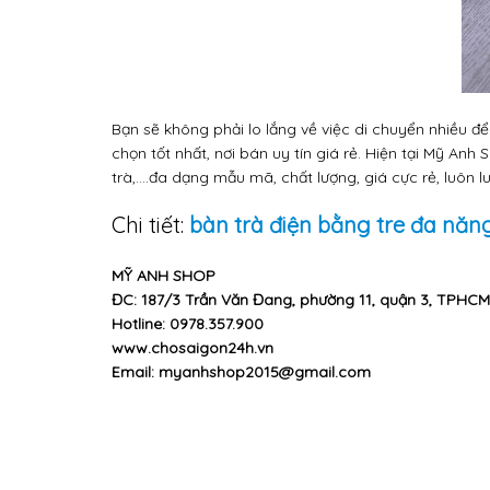
Bạn sẽ không phải lo lắng về việc di chuyển nhiều 
chọn tốt nhất, nơi bán uy tín giá rẻ. Hiện tại Mỹ A
trà,....đa dạng mẫu mã, chất lượng, giá cực rẻ, luôn
Chi tiết:
bàn trà điện bằng tre đa năn
MỸ ANH SHOP
ĐC: 187/3 Trần Văn Đang, phường 11, quận 3, TPHCM
Hotline: 0978.357.900
www.chosaigon24h.vn
Email: myanhshop2015@gmail.com