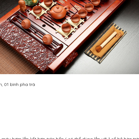
n, 01 bình pha trà
máy bơm lắp kết hợp trên bếp,( có thể dùng lắp với 1 số bộ bàn trà