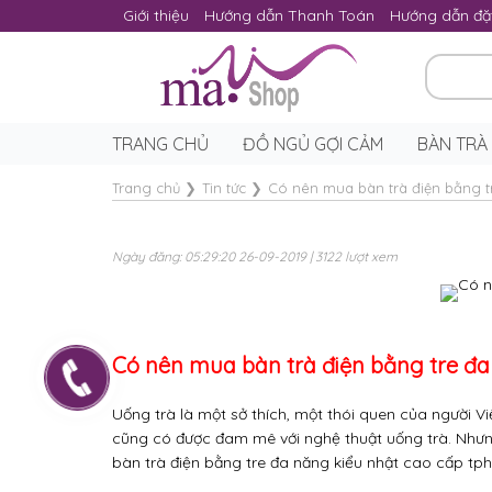
Giới thiệu
Hướng dẫn Thanh Toán
Hướng dẫn đặ
TRANG CHỦ
ĐỒ NGỦ GỢI CẢM
BÀN TRÀ
Trang chủ
❯
Tin tức
❯
Có nên mua bàn trà điện bằng 
Ngày đăng: 05:29:20 26-09-2019 | 3122 lượt xem
Có nên mua bàn trà điện bằng tre đ
Uống trà là một sở thích, một thói quen của người Việ
cũng có được đam mê với nghệ thuật uống trà. Nhưng
bàn trà điện bằng tre đa năng kiểu nhật cao cấp t