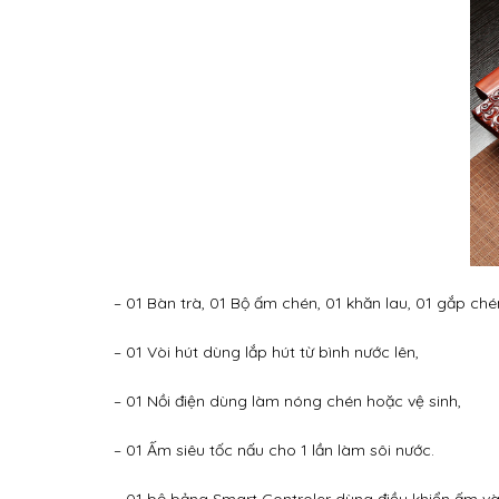
– 01 Bàn trà, 01 Bộ ấm chén, 01 khăn lau, 01 gắp ché
– 01 Vòi hút dùng lắp hút từ bình nước lên,
– 01 Nồi điện dùng làm nóng chén hoặc vệ sinh,
– 01 Ấm siêu tốc nấu cho 1 lần làm sôi nước.
– 01 bộ bảng Smart Controler dùng điều khiển ấm và 