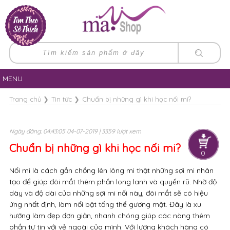
MENU
Trang chủ
❯
Tin tức
❯
Chuẩn bị những gì khi học nối mi?
Ngày đăng: 04:43:05 04-07-2019 | 3359 lượt xem
Chuẩn bị những gì khi học nối mi?
0
Nối mi là cách gắn chồng lên lông mi thật những sợi mi nhân
tạo để giúp đôi mắt thêm phần long lanh và quyến rũ. Nhờ độ
dày và độ dài của những sợi mi nối này, đôi mắt sẽ có hiệu
ứng nhất định, làm nổi bật tổng thể gương mặt. Đây là xu
hướng làm đẹp đơn giản, nhanh chóng giúp các nàng thêm
phần tự tin với vẻ ngoài của mình. Với lượng khách hàng có