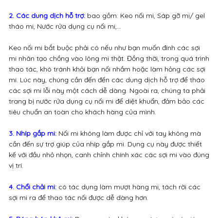
2. Các dung dịch hỗ trợ:
bao gồm: Keo nối mi, Sáp gỡ mi/ gel
tháo mi, Nước rửa dụng cụ nối mi,…
Keo nối mi bắt buộc phải có nếu như bạn muốn đính các sợi
mi nhân tạo chồng vào lông mi thật. Đồng thời, trong quá trình
thao tác, khó tránh khỏi bạn nối nhầm hoặc làm hỏng các sợi
mi. Lúc này, chúng cần đến đến các dung dịch hỗ trợ để tháo
các sợi mi lỗi này một cách dễ dàng. Ngoài ra, chúng ta phải
trang bị nước rửa dụng cụ nối mi để diệt khuẩn, đảm bảo các
tiêu chuẩn an toàn cho khách hàng của mình.
3. Nhíp gắp mi:
Nối mi không làm được chỉ với tay không mà
cần đến sự trợ giúp của nhíp gắp mi. Dụng cụ này được thiết
kế với đầu nhỏ nhọn, canh chỉnh chính xác các sợi mi vào đúng
vị trí.
4. Chổi chải mi:
có tác dụng làm mượt hàng mi, tách rời các
sợi mi ra để thao tác nối được dễ dàng hơn.