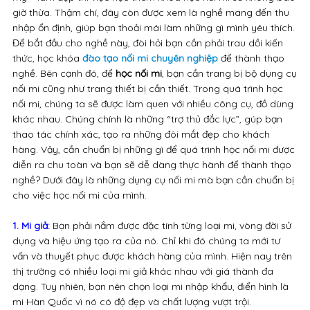
giờ thừa. Thậm chí, đây còn được xem là nghề mang đến thu
nhập ổn định, giúp bạn thoải mái làm những gì mình yêu thích.
Để bắt đầu cho nghề này, đòi hỏi bạn cần phải trau dồi kiến
thức, học khóa
đào tạo nối mi chuyên nghiệp
để thành thạo
nghề. Bên cạnh đó, để
học nối mi
, bạn cần trang bị bộ dụng cụ
nối mi cũng như trang thiết bị cần thiết. Trong quá trình học
nối mi, chúng ta sẽ được làm quen với nhiều công cụ, đồ dùng
khác nhau. Chúng chính là những “trợ thủ đắc lực”, gúp bạn
thao tác chính xác, tạo ra những đôi mắt đẹp cho khách
hàng. Vậy, cần chuẩn bị những gì để quá trình học nối mi được
diễn ra chu toàn và bạn sẽ dễ dàng thực hành để thành thạo
nghề? Dưới đây là những dụng cụ nối mi mà bạn cần chuẩn bị
cho việc học nối mi của mình.
1. Mi giả:
Bạn phải nắm được đặc tính từng loại mi, vòng đời sử
dụng và hiệu ứng tạo ra của nó. Chỉ khi đó chúng ta mới tư
vấn và thuyết phục được khách hàng của mình. Hiện nay trên
thị trường có nhiều loại mi giả khác nhau với giá thành đa
dạng. Tuy nhiên, bạn nên chọn loại mi nhập khẩu, điển hình là
mi Hàn Quốc vì nó có độ đẹp và chất lượng vượt trội.