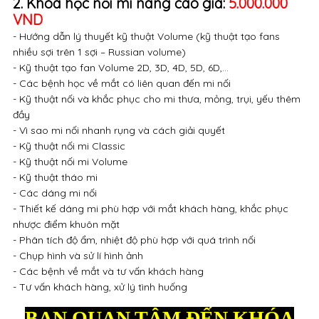
2. Khóa học nối mi nâng cao giá:
5.000.000
VND
- Hướng dẫn lý thuyết kỹ thuật Volume (kỹ thuật tạo fans
nhiều sợi trên 1 sợi – Russian volume)
- Kỹ thuật tạo fan Volume 2D, 3D, 4D, 5D, 6D,…
- Các bệnh học về mắt có liên quan đến mi nối
- Kỹ thuật nối và khắc phục cho mi thưa, mỏng, trụi, yếu thêm
đầy
- Vì sao mi nối nhanh rụng và cách giải quyết
- Kỹ thuật nối mi Classic
- Kỹ thuật nối mi Volume
- Kỹ thuật tháo mi
- Các dáng mi nối
- Thiết kế dáng mi phù hợp với mắt khách hàng, khắc phục
nhược điểm khuôn mặt
- Phân tích độ ẩm, nhiệt độ phù hợp với quá trình nối
- Chụp hình và sử lí hình ảnh
- Các bệnh về mắt và tư vấn khách hàng
- Tư vấn khách hàng, xử lý tình huống
BẠN QUAN TÂM ĐẾN KHÓA