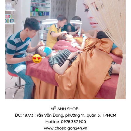
MỸ ANH SHOP
ĐC: 187/3 Trần Văn Đang, phường 11, quận 3, TPHCM
Hotline: 0978.357.900
www.chosaigon24h.vn