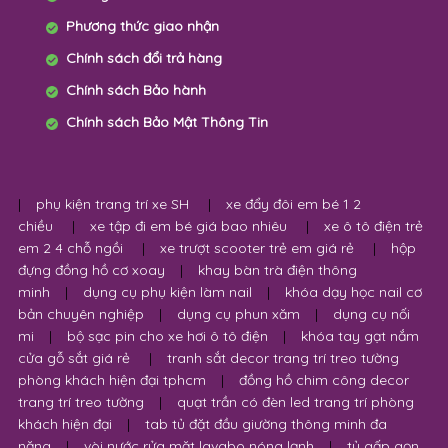
Phương thức giao nhận
Chính sách đổi trả hàng
Chính sách Bảo hành
Chính sách Bảo Mật Thông Tin
|
phụ kiện trang trí xe SH
|
xe đẩy đôi em bé 1 2
chiều
|
xe tập đi em bé giá bao nhiêu
|
xe ô tô điện trẻ
em 2 4 chỗ ngồi
|
xe trượt scooter trẻ em giá rẻ
|
hộp
đựng đồng hồ cơ xoay
|
khay bàn trà điện thông
minh
|
dụng cụ phụ kiện làm nail
|
khóa dạy học nail cơ
bản chuyên nghiệp
|
dụng cụ phun xăm
|
dụng cụ nối
mi
|
bộ sạc pin cho xe hơi ô tô điện
|
khóa tay gạt nắm
cửa gỗ sắt giá rẻ
|
tranh sắt decor trang trí treo tường
phòng khách hiện đại tphcm
|
đồng hồ chim công decor
trang trí treo tường
|
quạt trần có đèn led trang trí phòng
khách hiện đại
|
tab tủ đặt đầu giường thông minh đa
năng
|
vòi nước rửa mặt lavabo nóng lạnh
|
tủ gấp gọn