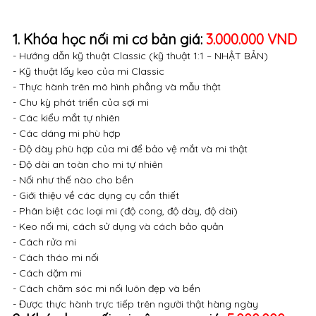
1. Khóa học nối mi cơ bản giá:
3.000.000 VND
- Hướng dẫn kỹ thuật Classic (kỹ thuật 1:1 – NHẬT BẢN)
- Kỹ thuật lấy keo của mi Classic
- Thực hành trên mô hình phẳng và mẫu thật
- Chu kỳ phát triển của sợi mi
- Các kiểu mắt tự nhiên
- Các dáng mi phù hợp
- Độ dày phù hợp của mi để bảo vệ mắt và mi thật
- Độ dài an toàn cho mi tự nhiên
- Nối như thế nào cho bền
- Giới thiệu về các dụng cụ cần thiết
- Phân biệt các loại mi (độ cong, độ dày, độ dài)
- Keo nối mi, cách sử dụng và cách bảo quản
- Cách rửa mi
- Cách tháo mi nối
- Cách dặm mi
- Cách chăm sóc mi nối luôn đẹp và bền
- Được thực hành trực tiếp trên người thật hàng ngày