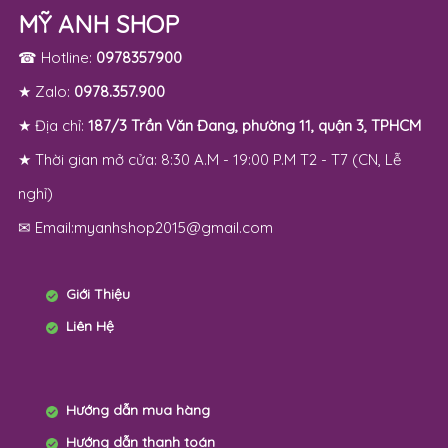
MỸ ANH SHOP
☎ Hotline:
0978357900
★ Zalo:
0978.357.900
★ Địa chỉ:
187/3 Trần Văn Đang, phường 11, quận 3, TPHCM
★ Thời gian mở cửa: 8:30 A.M - 19:00 P.M T2 - T7 (CN, Lễ
nghỉ)
✉ Email:myanhshop2015@gmail.com
Giới Thiệu
Liên Hệ
Hướng dẫn mua hàng
Hướng dẫn thanh toán