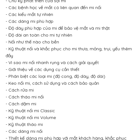
- Chu kỳ phát triển của sợi mi
- Các bệnh học về mắt có liên quan đến mi nối
- Các kiểu mắt tự nhiên
- Các dáng mi phù hợp
- Độ dày phù hợp của mi để bảo vệ mắt và mi thật
- Độ dài an toàn cho mi tự nhiên
- Nối như thế nào cho bền
- Kỹ thuật nối và khắc phục cho mi thưa, mỏng, trụi, yếu thêm
đầy
- Vì sao mi nối nhanh rụng và cách giải quyết
- Giới thiệu về các dụng cụ cần thiết
- Phân biệt các loại mi (độ cong, độ dày, độ dài)
- Keo nối mi, cách sử dụng và cách bảo quản
- Cách rửa mi
- Cách tháo mi nối
- Cách dặm mi
- Kỹ thuật nối mi Classic
- Kỹ thuật nối mi Volume
- Kỹ thuật tháo mi
- Các dáng mi nối
- Thiết kế dáng mi phù hợp với mắt khách hàng, khắc phục