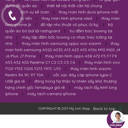
đựng đồ quần áo
|
thiết kế nội thất căn hộ chung
cư
|
dịch vụ kế toán
|
thay màn hình dura iphone mất
bao nhiêu tiền
|
thay màn hình iphone oled
|
thay màn
hình iphone jk
|
đồ tập nhu thuật võ phục GI bjj
|
bộ
quần áo bó bơi lội rashguard
|
trụ đấm bóc boxing tại
nhà
|
máy tập đấm bốc boxing có nhạc treo tường tại
nhà
|
thay màn hình samsung oppo vivo xiaomi
|
thay
màn hình samsung A02S A03S A13 A23 A10 A10s M10 M20 J4
J6 Plus J7 Prime
|
thay màn hình oppo A58 A72 F5 F7 F9
A53 A32 A5S Realme C1 C2 C3 C5 C6
|
thay màn hình vivo
Y12S Y15S Y20S Y21S Y91C U10
|
thay màn hình xiaomi
Redmi 9A 9C 9T 10A
|
cốc sạc dây cáp iphone type C
USB giá rẻ
|
đông trùng hạ thảo tự nhiên sấy khô thượng
hạng chính gốc himalaya giá rẻ
|
máy tách lấy kính lưng
iphone
|
máy tách camera iphone
Back to top
COPYRIGHT © 2017 Mỹ Anh Shop