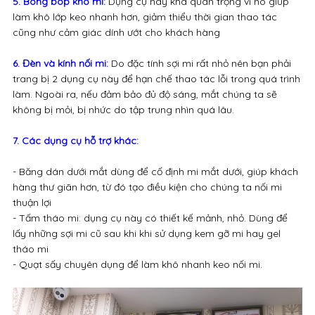
5. Bóng bóp khô mi:
Dụng cụ này khá quan trọng vì nó giúp
làm khô lớp keo nhanh hơn, giảm thiểu thời gian thao tác
cũng như cảm giác dính ướt cho khách hàng
6. Đèn và kính nối mi:
Do đặc tính sợi mi rất nhỏ nên bạn phải
trang bị 2 dụng cụ này để hạn chế thao tác lỗi trong quá trình
làm. Ngoài ra, nếu đảm bảo đủ độ sáng, mắt chúng ta sẽ
không bị mỏi, bị nhức do tập trung nhìn quá lâu.
7. Các dụng cụ hỗ trợ khác:
- Băng dán dưới mắt dùng để cố định mi mắt dưới, giúp khách
hàng thư giãn hơn, từ đó tạo điều kiện cho chúng ta nối mi
thuận lợi
- Tấm tháo mi: dụng cụ này có thiết kế mảnh, nhỏ. Dùng để
lấy những sợi mi cũ sau khi khi sử dụng kem gỡ mi hay gel
tháo mi
- Quạt sấy chuyên dụng để làm khô nhanh keo nối mi.