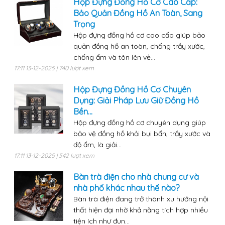
Hộp Đựng Đồng Hồ Cơ Cao Cấp:
Bảo Quản Đồng Hồ An Toàn, Sang
Trọng
Hộp đựng đồng hồ cơ cao cấp giúp bảo
quản đồng hồ an toàn, chống trầy xước,
chống ẩm và tôn lên vẻ...
17:11 13-12-2025 | 740 lượt xem
Hộp Đựng Đồng Hồ Cơ Chuyên
Dụng: Giải Pháp Lưu Giữ Đồng Hồ
Bền...
Hộp đựng đồng hồ cơ chuyên dụng giúp
bảo vệ đồng hồ khỏi bụi bẩn, trầy xước và
độ ẩm, là giải...
17:11 13-12-2025 | 542 lượt xem
Bàn trà điện cho nhà chung cư và
nhà phố khác nhau thế nào?
Bàn trà điện đang trở thành xu hướng nội
thất hiện đại nhờ khả năng tích hợp nhiều
tiện ích như đun...