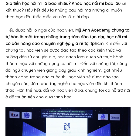
Giá tiền học nối mi là bao nhiêu? Khóa học nối mi bao lâu
sẽ
kết thúc? Hầu hết đều là những câu hỏi mà những ai muốn
theo học đều thắc mắc và cần lời giải đáp.
Hiểu được nỗi lo ngại của học viên,
Mỹ Anh Acedemy chúng tôi
tự hào là một trong những trung tâm đào tạo dạy học nối mi
cơ bản nâng cao chuyên nghiệp giá rẻ tại tphcm.
Khi đến với
chúng tôi, học viên sẽ được đào tạo theo các kiến thức và
hướng dẫn từ chuyên gia, học cách làm quen và thực hành
thành thạo với những dụng cụ nối mi. Đến với chúng tôi, cùng
đội ngũ chuyên viên giảng dạy giàu kinh nghiệm, gặt nhiều
thành công trong các cuộc thi, học viên sẽ được đào tạo
chuyên sâu, đảm bảo tay nghề cho học viên đến khi thành
thạo. Hơn thế nữa, đối với học viên ở xa, chúng tôi có hỗ trợ nơi
ở để thuận tiện cho quá trình học.