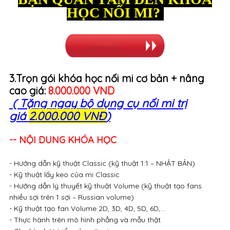
HỌC NỐI MI?
3.Trọn gói khóa học nối mi cơ bản + nâng
cao giá:
8.000.000 VND
( Tặng ngay bộ dụng cụ nối mi trị
giá
2.000.000 VNĐ
)
-- NỘI DUNG KHÓA HỌC
- Hướng dẫn kỹ thuật Classic (kỹ thuật 1:1 – NHẬT BẢN)
- Kỹ thuật lấy keo của mi Classic
- Hướng dẫn lý thuyết kỹ thuật Volume (kỹ thuật tạo fans
nhiều sợi trên 1 sợi – Russian volume)
- Kỹ thuật tạo fan Volume 2D, 3D, 4D, 5D, 6D,…
- Thực hành trên mô hình phẳng và mẫu thật