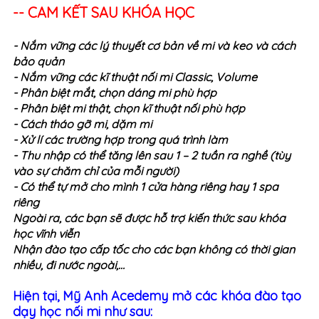
-- CAM KẾT SAU KHÓA HỌC
- Nắm vững các lý thuyết cơ bản về mi và keo và cách
bảo quản
- Nắm vững các kĩ thuật nối mi Classic, Volume
- Phân biệt mắt, chọn dáng mi phù hợp
- Phân biệt mi thật, chọn kĩ thuật nối phù hợp
- Cách tháo gỡ mi, dặm mi
- Xử lí các trường hợp trong quá trình làm
- Thu nhập có thể tăng lên sau 1 – 2 tuần ra nghề (tùy
vào sự chăm chỉ của mỗi người)
- Có thể tự mở cho mình 1 cửa hàng riêng hay 1 spa
riêng
Ngoài ra, các bạn sẽ được hỗ trợ kiến thức sau khóa
học vĩnh viễn
Nhận đào tạo cấp tốc cho các bạn không có thời gian
nhiều, đi nước ngoài,…
Hiện tại, Mỹ Anh Acedemy mở các khóa đào tạo
dạy học nối mi như sau: