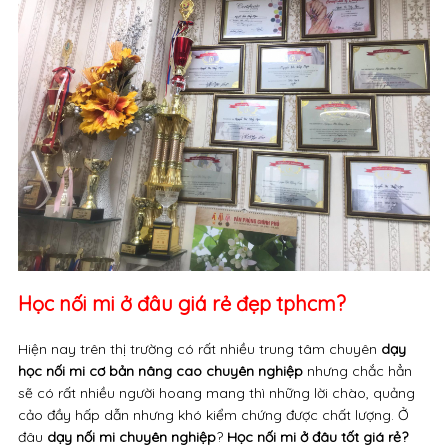
Học nối mi ở đâu giá rẻ đẹp tphcm?
Hiện nay trên thị trường có rất nhiều trung tâm chuyên
dạy
học nối mi cơ bản nâng cao chuyên nghiệp
nhưng chắc hẳn
sẽ có rất nhiều người hoang mang thì những lời chào, quảng
cảo đầy hấp dẫn nhưng khó kiểm chứng được chất lượng. Ở
đâu
dạy nối mi chuyên nghiệp
?
Học nối mi ở đâu tốt giá rẻ?