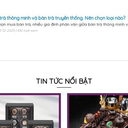
trà thông minh và bàn trà truyền thống. Nên chọn loại nào?
họn mua bàn trà, nhiều gia đình phân vân giữa bàn trà thông minh và 
12-12-2025 | 430 lượt xem
TIN TỨC NỔI BẬT