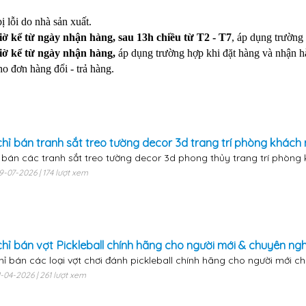
 lỗi do nhà sản xuất.
iờ kể từ ngày nhận hàng, sau 13h chiều từ T2 - T7
, áp dụng trường
giờ kể từ ngày nhận hàng,
áp dụng trường hợp khi đặt hàng và nhận h
o đơn hàng đổi - trả hàng.
chỉ bán tranh sắt treo tường decor 3d trang trí phòng khách n
bán các tranh sắt treo tường decor 3d phong thủy trang trí phòng k
09-07-2026 | 174 lượt xem
chỉ bán vợt Pickleball chính hãng cho người mới & chuyên nghi
hỉ bán các loại vợt chơi đánh pickleball chính hãng cho người mới c
21-04-2026 | 261 lượt xem