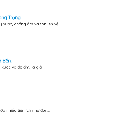
ang Trọng
xước, chống ẩm và tôn lên vẻ...
Bền...
ước và độ ẩm, là giải...
p nhiều tiện ích như đun...