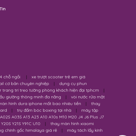
Tin
 4 chỗ ngồi
|
xe trượt scooter trẻ em giá
ail cơ bản chuyên nghiệp
|
dụng cụ phun
r trang trí treo tường phòng khách hiện đại tphcm
|
đầu giường thông minh đa năng
|
vòi nước rửa mặt
màn hình dura iphone mất bao nhiêu tiền
|
thay
uard
|
trụ đấm bóc boxing tại nhà
|
máy tập
A02S A03S A13 A23 A10 A10s M10 M20 J4 J6 Plus J7
S Y20S Y21S Y91C U10
|
thay màn hình xiaomi
ng chính gốc himalaya giá rẻ
|
máy tách lấy kính