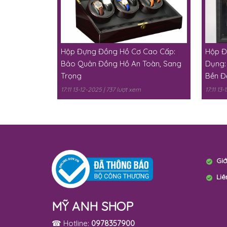
Hộp Đựng Đồng Hồ Cơ Cao Cấp:
Hộp Đ
Bảo Quản Đồng Hồ An Toàn, Sang
Dụng:
Trọng
Bền Đ
17:11 13-12-2025 | 737 lượt xem
17:11 13
Giớ
Liê
MỸ ANH SHOP
☎ Hotline:
0978357900