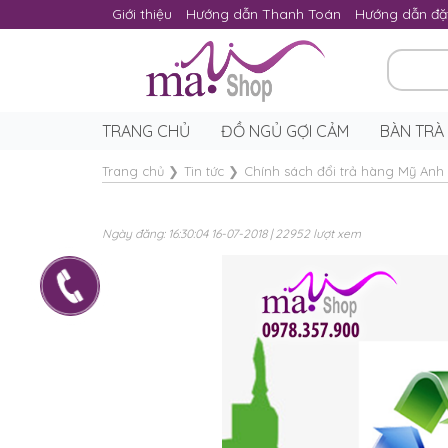
Giới thiệu
Hướng dẫn Thanh Toán
Hướng dẫn đặ
TRANG CHỦ
ĐỒ NGỦ GỢI CẢM
BÀN TRÀ
Trang chủ
❯
Tin tức
❯
Chính sách đổi trả hàng Mỹ Anh
Ngày đăng: 16:30:04 16-07-2018 | 22952 lượt xem