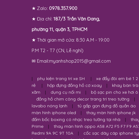
★ Zalo:
0978.357.900
★ Địa chỉ:
187/3 Trần Văn Đang,
phường 11, quận 3, TPHCM
★ Thời gian mở cửa: 8:30 A.M - 19:00
P.M T2 - T7 (CN, Lễ nghỉ)
✉ Email:myanhshop2015@gmail.com
|
phụ kiện trang trí xe SH
|
xe đẩy đôi em bé 1 2
rẻ
|
hộp đựng đồng hồ cơ xoay
|
khay bàn trà
xăm
|
dụng cụ nối mi
|
bộ sạc pin cho xe hơi ô
đồng hồ chim công decor trang trí treo tường
|
lavabo nóng lạnh
|
tủ gấp gọn đựng đồ quần áo
màn hình iphone oled
|
thay màn hình iphone jk
đấm bốc boxing có nhạc treo tường tại nhà
|
tha
Prime
|
thay màn hình oppo A58 A72 F5 F7 F9 A5
Redmi 9A 9C 9T 10A
|
cốc sạc dây cáp iphone ty