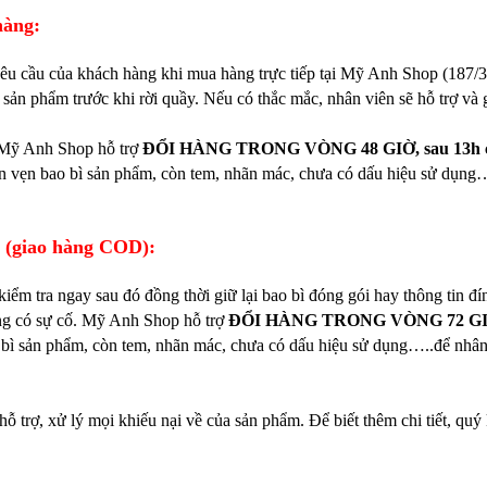
hàng:
êu cầu của khách hàng khi mua hàng trực tiếp tại Mỹ Anh Shop (18
 sản phẩm trước khi rời quầy. Nếu có thắc mắc, nhân viên sẽ hỗ trợ và 
, Mỹ Anh Shop hỗ trợ
ĐỔI HÀNG TRONG VÒNG 48 GIỜ, sau 13h ch
n vẹn bao bì sản phẩm, còn tem, nhãn mác, chưa có dấu hiệu sử dụng….
n (giao hàng COD):
iểm tra ngay sau đó đồng thời giữ lại bao bì đóng gói hay thông tin 
àng có sự cố. Mỹ Anh Shop hỗ trợ
ĐỔI HÀNG TRONG VÒNG 72 G
bì sản phẩm, còn tem, nhãn mác, chưa có dấu hiệu sử dụng…..để nhân 
ỗ trợ, xử lý mọi khiếu nại về của sản phẩm. Để biết thêm chi tiết, qu