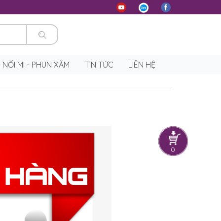
 - NỐI MI - PHUN XĂM
TIN TỨC
LIÊN HỆ
0