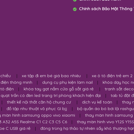
Chính sách Bảo Mật Thông 
 chiều
|
xe tập đi em bé giá bao nhiêu
|
xe ô tô điện trẻ em 2
 điện thông minh
|
dụng cụ phụ kiện làm nail
|
khóa dạy học n
 tô điện
|
khóa tay gạt nắm cửa gỗ sắt giá rẻ
|
tranh sắt deco
quạt trần có đèn led trang trí phòng khách hiện đại
|
tab tủ đặt 
|
thiết kế nội thất căn hộ chung cư
|
dịch vụ kế toán
|
thay 
|
đồ tập nhu thuật võ phục GI bjj
|
bộ quần áo bó bơi lội rashg
y màn hình samsung oppo vivo xiaomi
|
thay màn hình samsung 
3 A32 A5S Realme C1 C2 C3 C5 C6
|
thay màn hình vivo Y12S Y15
pe C USB giá rẻ
|
đông trùng hạ thảo tự nhiên sấy khô thượng hạ