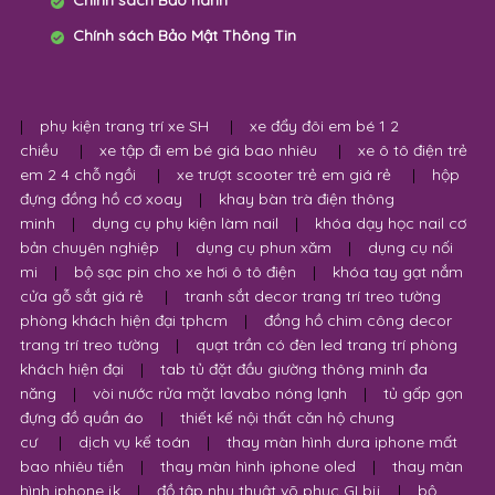
Chính sách Bảo Mật Thông Tin
|
phụ kiện trang trí xe SH
|
xe đẩy đôi em bé 1 2
chiều
|
xe tập đi em bé giá bao nhiêu
|
xe ô tô điện trẻ
em 2 4 chỗ ngồi
|
xe trượt scooter trẻ em giá rẻ
|
hộp
đựng đồng hồ cơ xoay
|
khay bàn trà điện thông
minh
|
dụng cụ phụ kiện làm nail
|
khóa dạy học nail cơ
bản chuyên nghiệp
|
dụng cụ phun xăm
|
dụng cụ nối
mi
|
bộ sạc pin cho xe hơi ô tô điện
|
khóa tay gạt nắm
cửa gỗ sắt giá rẻ
|
tranh sắt decor trang trí treo tường
phòng khách hiện đại tphcm
|
đồng hồ chim công decor
trang trí treo tường
|
quạt trần có đèn led trang trí phòng
khách hiện đại
|
tab tủ đặt đầu giường thông minh đa
năng
|
vòi nước rửa mặt lavabo nóng lạnh
|
tủ gấp gọn
đựng đồ quần áo
|
thiết kế nội thất căn hộ chung
cư
|
dịch vụ kế toán
|
thay màn hình dura iphone mất
bao nhiêu tiền
|
thay màn hình iphone oled
|
thay màn
hình iphone jk
|
đồ tập nhu thuật võ phục GI bjj
|
bộ