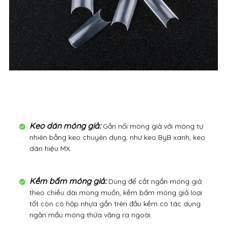
Keo dán móng giả:
Gắn nối móng giả với móng tự
nhiên bằng keo chuyên dụng, như keo ByB xanh, keo
dán hiệu MX.
Kềm bấm móng giả:
Dùng để cắt ngắn móng giả
theo chiều dài mong muốn, kềm bấm móng giả loại
tốt còn có hộp nhựa gắn trên đầu kềm có tác dụng
ngăn mẩu móng thừa văng ra ngoài.