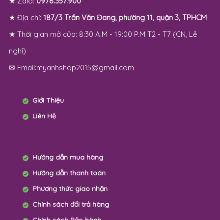
★ Zalo:
0978.357.900
★ Địa chỉ:
187/3 Trần Văn Đang, phường 11, quận 3, TPHCM
★ Thời gian mở cửa: 8:30 A.M - 19:00 P.M T2 - T7 (CN, Lễ
nghỉ)
✉ Email:myanhshop2015@gmail.com
Giới Thiệu
Liên Hệ
Hướng dẫn mua hàng
Hướng dẫn thanh toán
Phương thức giao nhận
Chính sách đổi trả hàng
Chính sách Bảo hành