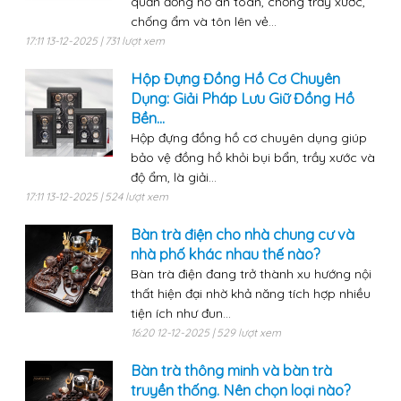
quản đồng hồ an toàn, chống trầy xước,
chống ẩm và tôn lên vẻ...
17:11 13-12-2025 | 731 lượt xem
Hộp Đựng Đồng Hồ Cơ Chuyên
Dụng: Giải Pháp Lưu Giữ Đồng Hồ
Bền...
Hộp đựng đồng hồ cơ chuyên dụng giúp
bảo vệ đồng hồ khỏi bụi bẩn, trầy xước và
độ ẩm, là giải...
17:11 13-12-2025 | 524 lượt xem
Bàn trà điện cho nhà chung cư và
nhà phố khác nhau thế nào?
Bàn trà điện đang trở thành xu hướng nội
thất hiện đại nhờ khả năng tích hợp nhiều
tiện ích như đun...
16:20 12-12-2025 | 529 lượt xem
Bàn trà thông minh và bàn trà
truyền thống. Nên chọn loại nào?