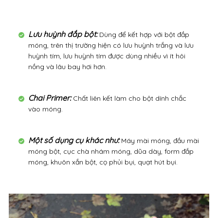
Lưu huỳnh đắp bột:
Dùng để kết hợp với bột đắp
móng, trên thị trường hiện có lưu huỳnh trắng và lưu
huỳnh tím, lưu huỳnh tím được dùng nhiều vì ít hôi
nồng và lâu bay hơi hơn.
Chai Primer:
Chất liên kết làm cho bột dính chắc
vào móng.
Một số dụng cụ khác như:
Máy mài móng, đầu mài
móng bột, cục chà nhám móng, dũa dày, form đắp
móng, khuôn xắn bột, cọ phủi bụi, quạt hút bụi.