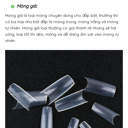
Móng giả:
Móng giả là loại móng chuyên dùng cho đắp bột, thường thì
có ba loại như bột đắp là móng trong, móng trắng và móng
tự nhiên. Móng giả loại thường có giá thành rẻ nhưng sẽ hơi
sứng, loại tốt thì dẻo, mỏng và dễ dàng ốm sát vào móng tự
nhiên.