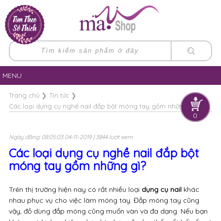
MENU
Trang chủ
❯
Tin tức
❯
Các loại dụng cụ nghề nail đắp bột móng tay gồm những gì?
0
Ngày đăng: 08:05:03 04-11-2019 | 3844 lượt xem
Các loại dụng cụ nghề nail đắp bột
móng tay gồm những gì?
Trên thị trường hiện nay có rất nhiều loại
dụng cụ nail
khác
nhau phục vụ cho việc làm móng tay. Đắp móng tay cũng
vậy, đồ dùng đắp móng cũng muốn vàn và đa dạng. Nếu bạn