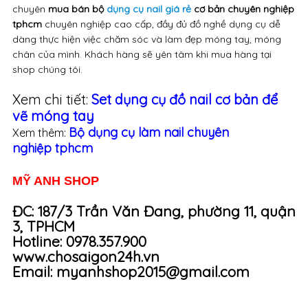
chuyên
mua bán bộ
dụng cụ nail giá rẻ
cơ bản chuyên nghiệp
tphcm
chuyên nghiệp cao cấp, đầy đủ đồ nghề dụng cụ dễ
dàng thực hiện việc chăm sóc và làm đẹp móng tay, móng
chân của mình. Khách hàng sẽ yên tâm khi mua hàng tại
shop chúng tôi.
Xem chi tiết:
Set
dụng cụ đồ nail cơ bản
để
vẽ móng tay
Bộ
dụng cụ làm nail chuyên
Xem thêm:
nghiệp
tphcm
MỸ ANH SHOP
ĐC: 187/3 Trần Văn Đang, phường 11, quận
3, TPHCM
Hotline: 0978.357.900
www.chosaigon24h.vn
Email: myanhshop2015@gmail.com