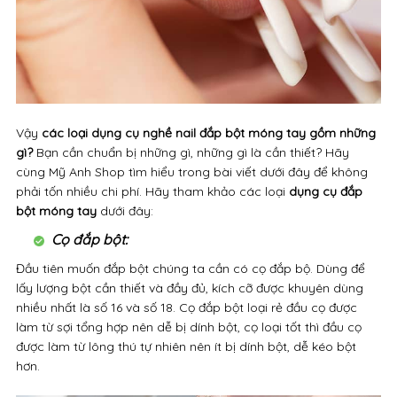
Vậy
các loại dụng cụ nghề nail đắp bột móng tay gồm những
gì?
Bạn cần chuẩn bị những gì, những gì là cần thiết? Hãy
cùng Mỹ Anh Shop tìm hiểu trong bài viết dưới đây để không
phải tốn nhiều chi phí. Hãy tham khảo các loại
dụng cụ đắp
bột móng tay
dưới đây:
Cọ đắp bột:
Đầu tiên muốn đắp bột chúng ta cần có cọ đắp bộ. Dùng để
lấy lượng bột cần thiết và đầy đủ, kích cỡ được khuyên dùng
nhiều nhất là số 16 và số 18. Cọ đắp bột loại rẻ đầu cọ được
làm từ sợi tổng hợp nên dễ bị dính bột, cọ loại tốt thì đầu cọ
được làm từ lông thú tự nhiên nên ít bị dính bột, dễ kéo bột
hơn.