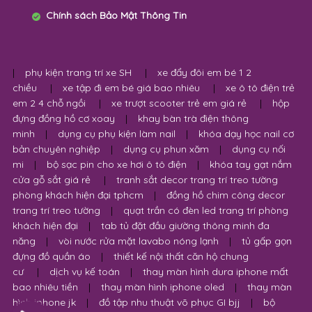
Chính sách Bảo Mật Thông Tin
|
phụ kiện trang trí xe SH
|
xe đẩy đôi em bé 1 2
chiều
|
xe tập đi em bé giá bao nhiêu
|
xe ô tô điện trẻ
em 2 4 chỗ ngồi
|
xe trượt scooter trẻ em giá rẻ
|
hộp
đựng đồng hồ cơ xoay
|
khay bàn trà điện thông
minh
|
dụng cụ phụ kiện làm nail
|
khóa dạy học nail cơ
bản chuyên nghiệp
|
dụng cụ phun xăm
|
dụng cụ nối
mi
|
bộ sạc pin cho xe hơi ô tô điện
|
khóa tay gạt nắm
cửa gỗ sắt giá rẻ
|
tranh sắt decor trang trí treo tường
phòng khách hiện đại tphcm
|
đồng hồ chim công decor
trang trí treo tường
|
quạt trần có đèn led trang trí phòng
khách hiện đại
|
tab tủ đặt đầu giường thông minh đa
năng
|
vòi nước rửa mặt lavabo nóng lạnh
|
tủ gấp gọn
đựng đồ quần áo
|
thiết kế nội thất căn hộ chung
cư
|
dịch vụ kế toán
|
thay màn hình dura iphone mất
bao nhiêu tiền
|
thay màn hình iphone oled
|
thay màn
hình iphone jk
|
đồ tập nhu thuật võ phục GI bjj
|
bộ