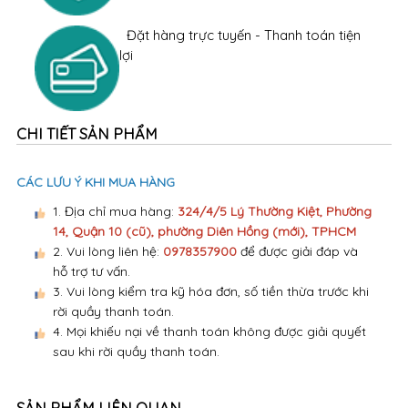
Đặt hàng trực tuyến - Thanh toán tiện
lợi
CHI TIẾT SẢN PHẨM
CÁC LƯU Ý KHI MUA HÀNG
1. Địa chỉ mua hàng:
324/4/5 Lý Thường Kiệt, Phường
14, Quận 10 (cũ), phường Diên Hồng (mới), TPHCM
2. Vui lòng liên hệ:
0978357900
để được giải đáp và
hỗ trợ tư vấn.
3. Vui lòng kiểm tra kỹ hóa đơn, số tiền thừa trước khi
rời quầy thanh toán.
4. Mọi khiếu nại về thanh toán không được giải quyết
sau khi rời quầy thanh toán.
SẢN PHẨM LIÊN QUAN