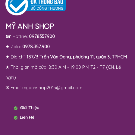
MỸ ANH SHOP
☎ Hotline:
0978357900
★ Zalo:
0978.357.900
★ Địa chỉ:
187/3 Trần Văn Đang, phường 11, quận 3, TPHCM
★ Thời gian mở cửa: 8:30 A.M - 19:00 P.M T2 - T7 (CN, Lễ
nghỉ)
✉ Email:myanhshop2015@gmail.com
Giới Thiệu
Liên Hệ