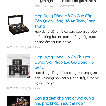
chuyên nghiệp nhẹ cao cấp giá rẻ hcm...
14:31 21-04-2026 | 262 lượt xem
Hộp Đựng Đồng Hồ Cơ Cao Cấp:
Bảo Quản Đồng Hồ An Toàn, Sang
Trọng
Hộp đựng đồng hồ cơ cao cấp giúp bảo
quản đồng hồ an toàn, chống trầy xước,
chống ẩm và tôn lên vẻ...
17:11 13-12-2025 | 745 lượt xem
Hộp Đựng Đồng Hồ Cơ Chuyên
Dụng: Giải Pháp Lưu Giữ Đồng Hồ
Bền...
Hộp đựng đồng hồ cơ chuyên dụng giúp
bảo vệ đồng hồ khỏi bụi bẩn, trầy xước và
độ ẩm, là giải...
17:11 13-12-2025 | 546 lượt xem
Bàn trà điện cho nhà chung cư và
nhà phố khác nhau thế nào?