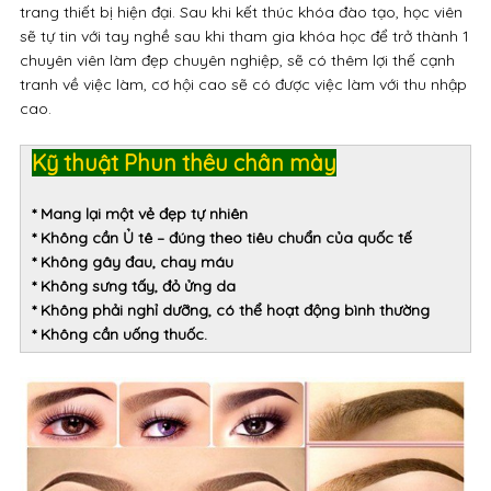
trang thiết bị hiện đại. Sau khi kết thúc khóa đào tạo, học viên
sẽ tự tin với tay nghề sau khi tham gia khóa học để trở thành 1
chuyên viên làm đẹp chuyên nghiệp, sẽ có thêm lợi thế cạnh
tranh về việc làm, cơ hội cao sẽ có được việc làm với thu nhập
cao.
Kỹ thuật Phun thêu chân mày
* Mang lại một vẻ đẹp tự nhiên
* Không cần Ủ tê – đúng theo tiêu chuẩn của quốc tế
* Không gây đau, chay máu
* Không sưng tấy, đỏ ửng da
* Không phải nghỉ dưỡng, có thể hoạt động bình thường
* Không cần uống thuốc.