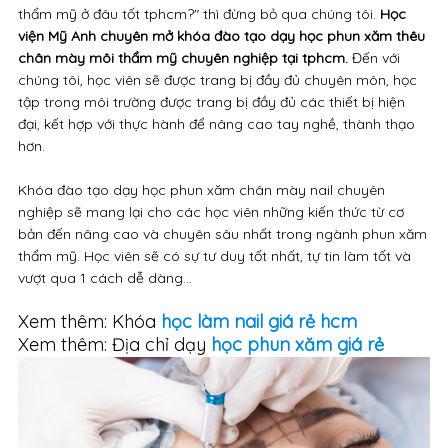
thẩm mỹ ở đâu tốt tphcm?" thì đừng bỏ qua chúng tôi.
Học
viện Mỹ Anh chuyên mở khóa đào tạo dạy học phun xăm thêu
chân mày môi thẩm mỹ chuyên nghiệp tại tphcm
.
Đến với
chúng tôi, học viên sẽ được trang bị đầy đủ chuyên môn, học
tập trong môi trường được trang bị đầy đủ các thiết bị hiện
đại, kết hợp với thực hành để nâng cao tay nghề, thành thạo
hơn.
Khóa đào tạo dạy học phun xăm chân mày nail chuyên
nghiệp sẽ mang lại cho các học viên những kiến thức từ cơ
bản đến nâng cao và chuyên sâu nhất trong ngành phun xăm
thẩm mỹ. Học viên sẽ có sự tư duy tốt nhất, tự tin làm tốt và
vượt qua 1 cách dễ dàng...
Xem thêm: Khóa
học làm nail giá rẻ hcm
Xem thêm: Địa chỉ dạy
học phun xăm giá rẻ