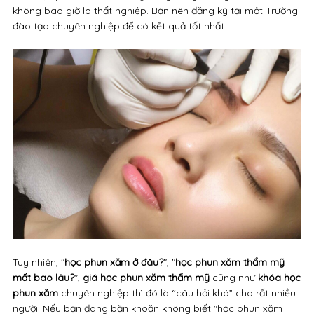
không bao giờ lo thất nghiệp. Bạn nên đăng ký tại một Trường
đào tạo chuyên nghiệp để có kết quả tốt nhất.
Tuy nhiên, "
học phun xăm ở đâu?
", "
học phun xăm thẩm mỹ
mất bao lâu?
",
giá học phun xăm thẩm mỹ
cũng như
khóa học
phun xăm
chuyên nghiệp thì đó là “câu hỏi khó” cho rất nhiều
người. Nếu bạn đang băn khoăn không biết "học phun xăm