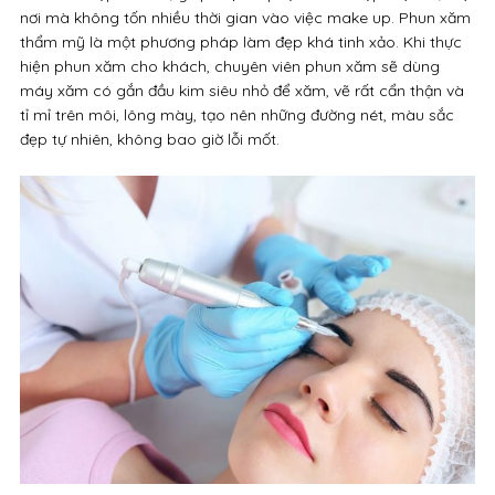
nơi mà không tốn nhiều thời gian vào việc make up. Phun xăm
thẩm mỹ là một phương pháp làm đẹp khá tinh xảo. Khi thực
hiện phun xăm cho khách, chuyên viên phun xăm sẽ dùng
máy xăm có gắn đầu kim siêu nhỏ để xăm, vẽ rất cẩn thận và
tỉ mỉ trên môi, lông mày, tạo nên những đường nét, màu sắc
đẹp tự nhiên, không bao giờ lỗi mốt.