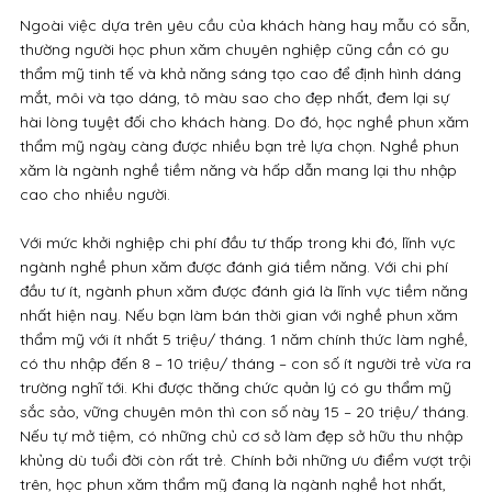
Ngoài việc dựa trên yêu cầu của khách hàng hay mẫu có sẵn,
thường người học phun xăm chuyên nghiệp cũng cần có gu
thẩm mỹ tinh tế và khả năng sáng tạo cao để định hình dáng
mắt, môi và tạo dáng, tô màu sao cho đẹp nhất, đem lại sự
hài lòng tuyệt đối cho khách hàng. Do đó, học nghề phun xăm
thẩm mỹ ngày càng được nhiều bạn trẻ lựa chọn. Nghề phun
xăm là ngành nghề tiềm năng và hấp dẫn mang lại thu nhập
cao cho nhiều người.
Với mức khởi nghiệp chi phí đầu tư thấp trong khi đó, lĩnh vực
ngành nghề phun xăm được đánh giá tiềm năng. Với chi phí
đầu tư ít, ngành phun xăm được đánh giá là lĩnh vực tiềm năng
nhất hiện nay. Nếu bạn làm bán thời gian với nghề phun xăm
thẩm mỹ với ít nhất 5 triệu/ tháng. 1 năm chính thức làm nghề,
có thu nhập đến 8 – 10 triệu/ tháng – con số ít người trẻ vừa ra
trường nghĩ tới. Khi được thăng chức quản lý có gu thẩm mỹ
sắc sảo, vững chuyên môn thì con số này 15 – 20 triệu/ tháng.
Nếu tự mở tiệm, có những chủ cơ sở làm đẹp sở hữu thu nhập
khủng dù tuổi đời còn rất trẻ. Chính bởi những ưu điểm vượt trội
trên, học phun xăm thẩm mỹ đang là ngành nghề hot nhất,