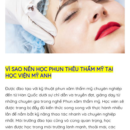
VÌ SAO NÊN HỌC PHUN THÊU THẨM MỸ TẠI
HỌC VIỆN MỸ ANH
Được đào tạo với kỹ thuật phun xăm thẩm mỹ chuyên nghiệp
đến từ Hàn Quốc dưới sự chỉ dẫn và truyền đạt, giảng dạy từ
những chuyên gia trong nghề Phun xăm thẩm mỹ. Học viên sẽ
được trang bị đầy đủ kiến thức song song với thực hành nhiều
lần để nắm bắt kỹ năng thao tác nhanh và chuyên nghiệp
nhất. Môi trường đào tạo cũng vô cùng quan trọng, học
viên được học trong môi trường lành mạnh, thoải mái, các