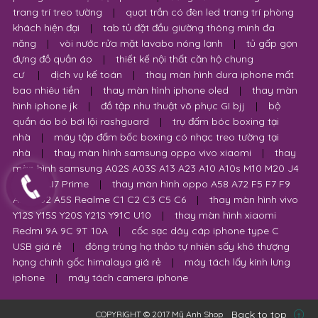
trang trí treo tường
|
quạt trần có đèn led trang trí phòng
khách hiện đại
|
tab tủ đặt đầu giường thông minh đa
năng
|
vòi nước rửa mặt lavabo nóng lạnh
|
tủ gấp gọn
đựng đồ quần áo
|
thiết kế nội thất căn hộ chung
cư
|
dịch vụ kế toán
|
thay màn hình dura iphone mất
bao nhiêu tiền
|
thay màn hình iphone oled
|
thay màn
hình iphone jk
|
đồ tập nhu thuật võ phục GI bjj
|
bộ
quần áo bó bơi lội rashguard
|
trụ đấm bóc boxing tại
nhà
|
máy tập đấm bốc boxing có nhạc treo tường tại
nhà
|
thay màn hình samsung oppo vivo xiaomi
|
thay
màn hình samsung A02S A03S A13 A23 A10 A10s M10 M20 J4
J6 Plus J7 Prime
|
thay màn hình oppo A58 A72 F5 F7 F9
A53 A32 A5S Realme C1 C2 C3 C5 C6
|
thay màn hình vivo
Y12S Y15S Y20S Y21S Y91C U10
|
thay màn hình xiaomi
Redmi 9A 9C 9T 10A
|
cốc sạc dây cáp iphone type C
USB giá rẻ
|
đông trùng hạ thảo tự nhiên sấy khô thượng
hạng chính gốc himalaya giá rẻ
|
máy tách lấy kính lưng
iphone
|
máy tách camera iphone
Back to top
COPYRIGHT © 2017 Mỹ Anh Shop