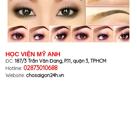
HỌC VIỆN MỸ ANH
ĐC:
187/3 Trần Văn Đang, P.11, quận 3, TPHCM
02873010688
Hotline:
Website:
chosaigon24h.vn