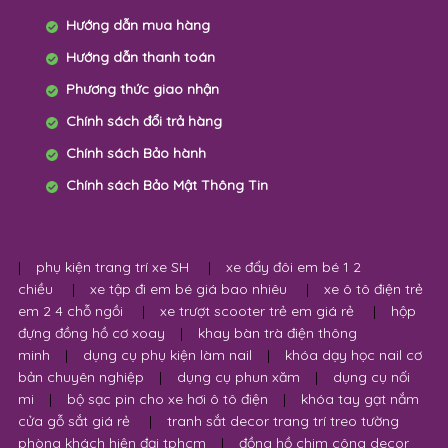
Hướng dẫn mua hàng
Hướng dẫn thanh toán
Phương thức giao nhận
Chính sách đổi trả hàng
Chính sách Bảo hành
Chính sách Bảo Mật Thông Tin
|
phụ kiện trang trí xe SH
|
xe đẩy đôi em bé 1 2
chiều
|
xe tập đi em bé giá bao nhiêu
|
xe ô tô điện trẻ
em 2 4 chỗ ngồi
|
xe trượt scooter trẻ em giá rẻ
|
hộp
đựng đồng hồ cơ xoay
|
khay bàn trà điện thông
minh
|
dụng cụ phụ kiện làm nail
|
khóa dạy học nail cơ
bản chuyên nghiệp
|
dụng cụ phun xăm
|
dụng cụ nối
mi
|
bộ sạc pin cho xe hơi ô tô điện
|
khóa tay gạt nắm
cửa gỗ sắt giá rẻ
|
tranh sắt decor trang trí treo tường
phòng khách hiện đại tphcm
|
đồng hồ chim công decor