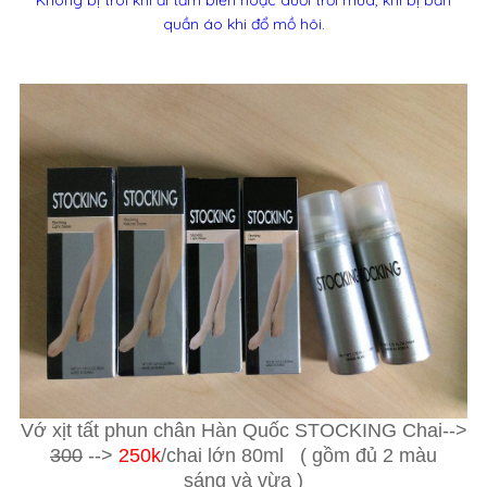
Không bị trôi khi đi tắm biển hoặc dưới trời mưa, khi bị bẩn
quần áo khi đổ mồ hôi.
Vớ xịt tất phun chân Hàn Quốc STOCKING Chai-->
300
-->
250k
/chai lớn 80ml ( gồm đủ 2 màu
sáng và vừa )