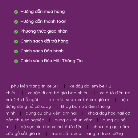
Hướng dẫn mua hàng
Hướng dẫn thanh toán
Phương thức giao nhận
Chính sách đổi trả hàng
Chính sách Bảo hành
Chính sách Bảo Mật Thông Tin
|
phụ kiện trang trí xe SH
|
xe đẩy đôi em bé 1 2
chiều
|
xe tập đi em bé giá bao nhiêu
|
xe ô tô điện trẻ
em 2 4 chỗ ngồi
|
xe trượt scooter trẻ em giá rẻ
|
hộp
đựng đồng hồ cơ xoay
|
khay bàn trà điện thông
minh
|
dụng cụ phụ kiện làm nail
|
khóa dạy học nail cơ
bản chuyên nghiệp
|
dụng cụ phun xăm
|
dụng cụ nối
mi
|
bộ sạc pin cho xe hơi ô tô điện
|
khóa tay gạt nắm
cửa gỗ sắt giá rẻ
|
tranh sắt decor trang trí treo tường