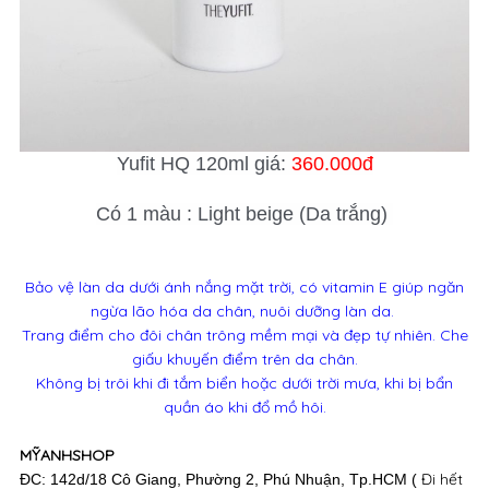
Yufit HQ 120ml giá:
360.000đ
Có 1 màu : Light beige (Da trắng)
Bảo vệ làn da dưới ánh nắng mặt trời, có vitamin E giúp
ngăn
ngừa lão hóa da chân, nuôi dưỡng làn da.
Trang điểm cho đôi chân trông mềm mại và đẹp tự nhiên. Che
giấu khuyến điểm trên da chân.
Không bị trôi khi đi tắm biển hoặc dưới trời mưa, khi bị bẩn
quần áo khi đổ mồ hôi.
MỸANHSHOP
Đi hết
ĐC: 142d/18 Cô Giang, Phường 2, Phú Nhuận, Tp.HCM (