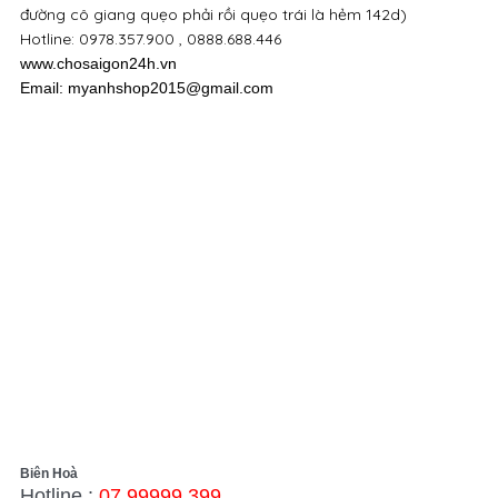
đường cô giang quẹo phải rồi quẹo trái là hẻm 142d)
Hotline: 0978.357.900 , 0888.688.446
www.chosaigon24h.vn
Email: myanhshop2015@gmail.com
Biên Hoà
Hotline :
07.99999.399