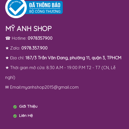
MỸ ANH SHOP
☎ Hotline:
0978357900
★ Zalo:
0978.357.900
★ Địa chỉ:
187/3 Trần Văn Đang, phường 11, quận 3, TPHCM
★ Thời gian mở cửa: 8:30 A.M - 19:00 P.M T2 - T7 (CN, Lễ
nghỉ)
✉ Email:myanhshop2015@gmail.com
Giới Thiệu
Liên Hệ