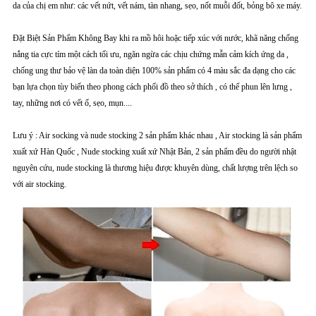
da của chị em như: các vết nứt, vết nám, tàn nhang, sẹo, nốt muỗi đốt, bỏng bô xe máy.
Đặt Biệt Sản Phẩm Không Bay khi ra mồ hôi hoặc tiếp xúc với nước, khã năng chống
nắng tia cực tím một cách tối ưu, ngăn ngừa các chịu chứng mẫn cảm kích ứng da ,
chống ung thư bảo vệ làn da toàn diện 100% sản phẩm có 4 màu sắc đa dạng cho các
bạn lựa chọn tùy biến theo phong cách phối đồ theo sở thích , có thể phun lên lưng ,
tay, những nơi có vết ố, sẹo, mụn....
Lưu ý : Air socking và nude stocking 2 sản phẩm khác nhau , Air stocking là sản phẩm
xuất xứ Hàn Quốc , Nude stocking xuất xứ Nhật Bản, 2 sản phẩm đều do người nhật
nguyên cứu, nude stocking là thương hiệu được khuyên dùng, chất lượng trên lệch so
với air stocking.