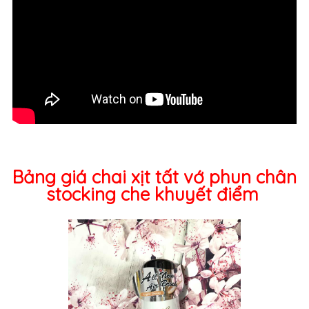
Bảng giá chai xịt tất vớ phun chân
stocking che khuyết điểm