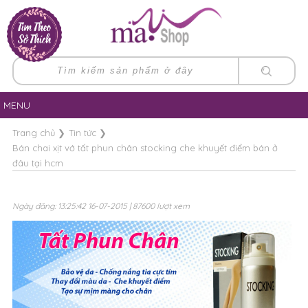
MENU
Trang chủ
❯
Tin tức
❯
Bán chai xịt vớ tất phun chân stocking che khuyết điểm bán ở
đâu tại hcm
Ngày đăng: 13:25:42 16-07-2015 | 87600 lượt xem