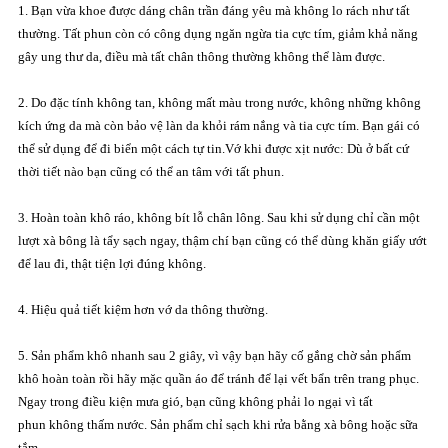
1. Bạn vừa khoe được dáng chân trần đáng yêu mà không lo rách như tất
thường. Tất phun còn có công dụng ngăn ngừa tia cực tím, giảm khả năng
gây ung thư da, điều mà tất chân thông thường không thể làm được.
2. Do đặc tính không tan, không mất màu trong nước, không những không
kích ứng da mà còn bảo vệ làn da khỏi rám nắng và tia cực tím. Bạn gái có
thể sử dụng để đi biển một cách tự tin.Vớ khi được xịt nước: Dù ở bất cứ
thời tiết nào bạn cũng có thể an tâm với tất phun.
3. Hoàn toàn khô ráo, không bít lỗ chân lông. Sau khi sử dụng chỉ cần một
lượt xà bông là tẩy sạch ngay, thậm chí bạn cũng có thể dùng khăn giấy ướt
để lau đi, thật tiện lợi đúng không.
4. Hiệu quả tiết kiệm hơn vớ da thông thường.
5. Sản phẩm khô nhanh sau 2 giây, vì vậy bạn hãy cố gắng chờ sản phẩm
khô hoàn toàn rồi hãy mặc quần áo để tránh để lại vết bẩn trên trang phục.
Ngay trong điều kiện mưa gió, bạn cũng không phải lo ngại vì tất
phun không thấm nước. Sản phẩm chỉ sạch khi rửa bằng xà bông hoặc sữa
tắm.