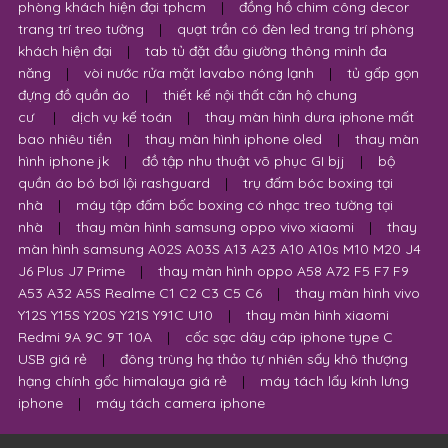
phòng khách hiện đại tphcm
|
đồng hồ chim công decor
trang trí treo tường
|
quạt trần có đèn led trang trí phòng
khách hiện đại
|
tab tủ đặt đầu giường thông minh đa
năng
|
vòi nước rửa mặt lavabo nóng lạnh
|
tủ gấp gọn
đựng đồ quần áo
|
thiết kế nội thất căn hộ chung
cư
|
dịch vụ kế toán
|
thay màn hình dura iphone mất
bao nhiêu tiền
|
thay màn hình iphone oled
|
thay màn
hình iphone jk
|
đồ tập nhu thuật võ phục GI bjj
|
bộ
quần áo bó bơi lội rashguard
|
trụ đấm bóc boxing tại
nhà
|
máy tập đấm bốc boxing có nhạc treo tường tại
nhà
|
thay màn hình samsung oppo vivo xiaomi
|
thay
màn hình samsung A02S A03S A13 A23 A10 A10s M10 M20 J4
J6 Plus J7 Prime
|
thay màn hình oppo A58 A72 F5 F7 F9
A53 A32 A5S Realme C1 C2 C3 C5 C6
|
thay màn hình vivo
Y12S Y15S Y20S Y21S Y91C U10
|
thay màn hình xiaomi
Redmi 9A 9C 9T 10A
|
cốc sạc dây cáp iphone type C
USB giá rẻ
|
đông trùng hạ thảo tự nhiên sấy khô thượng
hạng chính gốc himalaya giá rẻ
|
máy tách lấy kính lưng
iphone
|
máy tách camera iphone