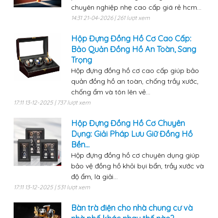
chuyên nghiệp nhẹ cao cấp giá rẻ hcm...
14:31 21-04-2026 | 261 lượt xem
Hộp Đựng Đồng Hồ Cơ Cao Cấp:
Bảo Quản Đồng Hồ An Toàn, Sang
Trọng
Hộp đựng đồng hồ cơ cao cấp giúp bảo
quản đồng hồ an toàn, chống trầy xước,
chống ẩm và tôn lên vẻ...
17:11 13-12-2025 | 737 lượt xem
Hộp Đựng Đồng Hồ Cơ Chuyên
Dụng: Giải Pháp Lưu Giữ Đồng Hồ
Bền...
Hộp đựng đồng hồ cơ chuyên dụng giúp
bảo vệ đồng hồ khỏi bụi bẩn, trầy xước và
độ ẩm, là giải...
17:11 13-12-2025 | 531 lượt xem
Bàn trà điện cho nhà chung cư và