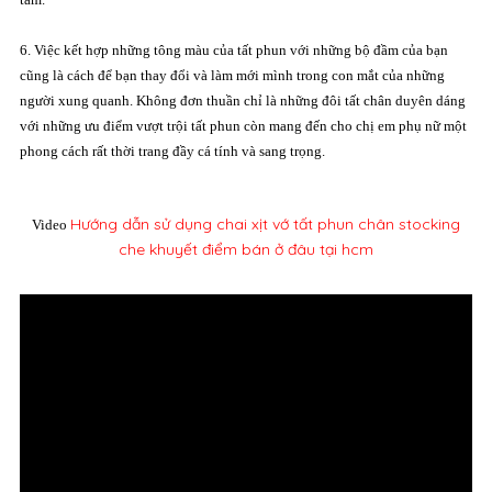
6. Việc kết hợp những tông màu của tất phun với những bộ đầm của bạn
cũng là cách để bạn thay đổi và làm mới mình trong con mắt của những
người xung quanh. Không đơn thuần chỉ là những đôi tất chân duyên dáng
với những ưu điểm vượt trội tất phun còn mang đến cho chị em phụ nữ một
phong cách rất thời trang đầy cá tính và sang trọng.
Hướng dẫn sử dụng chai xịt vớ tất phun chân stocking
Video
che khuyết điểm bán ở đâu tại hcm