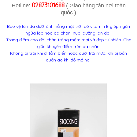
02873101688
Hotline:
( Giao hàng tận nơi toàn
quốc )
Bảo vệ làn da dưới ánh nắng mặt trời, có vitamin E giúp
ngăn
ngừa lão hóa da chân, nuôi dưỡng làn da.
Trang điểm cho đôi chân trông mềm mại và đẹp tự nhiên. Che
giấu khuyến điểm trên da chân.
Không bị trôi khi đi tắm biển hoặc dưới trời mưa, khi bị bẩn
quần áo khi đổ mồ hôi.