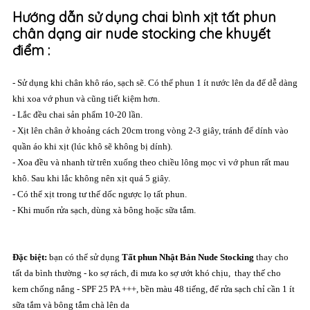
Hướng dẫn sử dụng chai bình xịt tất phun
chân dạng air nude stocking che khuyết
điểm :
- Sử dụng khi chân khô ráo, sạch sẽ. Có thể phun 1 ít nước lên da để dễ dàng
khi xoa vớ phun và cũng tiết kiệm hơn.
- Lắc đều chai sản phẩm 10-20 lần.
- Xịt lên chân ở khoảng cách 20cm trong vòng 2-3 giây, tránh để dính vào
quần áo khi xịt (lúc khô sẽ không bị dính).
- Xoa đều và nhanh từ trên xuống theo chiều lông mọc vì vớ phun rất mau
khô. Sau khi lắc không nên xịt quá 5 giây.
- Có thể xịt trong tư thế dốc ngược lọ tất phun.
- Khi muốn rửa sạch, dùng xà bông hoặc sữa tắm.
Đặc biệt
:
bạn có thể sử dụng
Tất phun Nhật Bản Nude Stocking
thay cho
tất da bình thường - ko sợ rách, đi mưa ko sợ ướt khó chịu, thay thế cho
kem chống nắng - SPF 25 PA +++, bền màu 48 tiếng, để rửa sạch chỉ cần 1 ít
sữa tắm và bông tắm chà lên da