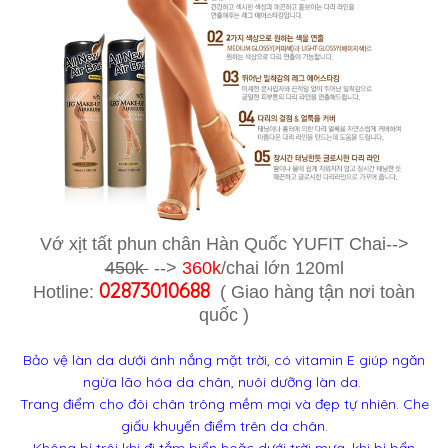
Vớ xịt tất phun chân Hàn Quốc YUFIT Chai-->
450k
-->
360k
/chai lớn 120ml
02873010688
Hotline:
( Giao hàng tận nơi toàn
quốc )
Bảo vệ làn da dưới ánh nắng mặt trời, có vitamin E giúp ngăn
ngừa lão hóa da chân, nuôi dưỡng làn da.
Trang điểm cho đôi chân trông mềm mại và đẹp tự nhiên. Che
giấu khuyến điểm trên da chân.