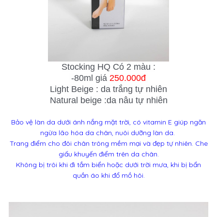
Stocking HQ Có 2 màu :
-80ml giá
250.000đ
Light Beige : da trắng tự nhiên
Natural beige :da nâu tự nhiên
Bảo vệ làn da dưới ánh nắng mặt trời, có vitamin E giúp
ngăn
ngừa lão hóa da chân, nuôi dưỡng làn da.
Trang điểm cho đôi chân trông mềm mại và đẹp tự nhiên. Che
giấu khuyến điểm trên da chân.
Không bị trôi khi đi tắm biển hoặc dưới trời mưa, khi bị bẩn
quần áo khi đổ mồ hôi.