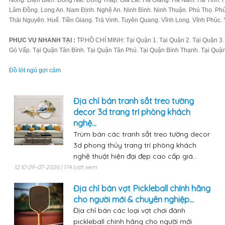
Nông. Điện Biên. Đồng Nai. Đồng Tháp. Gia Lai. Hà Giang. Hà Nam. Hà Tĩnh.
Lâm Đồng. Long An. Nam Định. Nghệ An. Ninh Bình. Ninh Thuận. Phú Thọ. Phú
Thái Nguyên. Huế. Tiền Giang. Trà Vinh. Tuyên Quang. Vĩnh Long. Vĩnh Phúc. 
PHỤC VỤ NHANH TẠI :
TP.HỒ CHÍ MINH: Tại Quận 1. Tại Quận 2. Tại Quận 3. 
Gò Vấp. Tại Quận Tân Bình. Tại Quận Tân Phú. Tại Quận Bình Thạnh. Tại Quậ
Đồ lót ngủ gợi cảm
Địa chỉ bán tranh sắt treo tường
decor 3d trang trí phòng khách
nghệ...
Trùm bán các tranh sắt treo tường decor
3d phong thủy trang trí phòng khách
nghệ thuật hiện đại đẹp cao cấp giá...
12:10 09-07-2026 | 174 lượt xem
Địa chỉ bán vợt Pickleball chính hãng
cho người mới & chuyên nghiệp...
Địa chỉ bán các loại vợt chơi đánh
pickleball chính hãng cho người mới