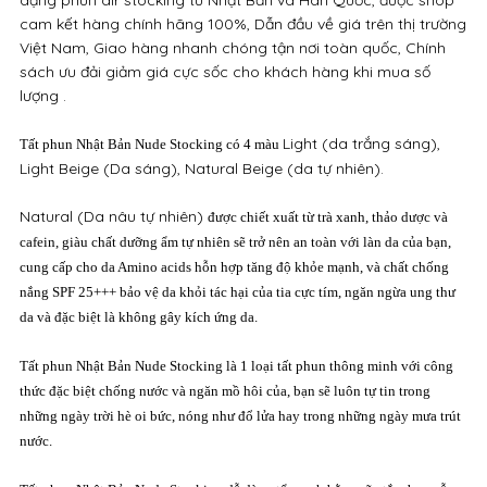
dạng phun air stocking từ Nhật Bản và Hàn Quốc, được shop
cam kết hàng chính hãng 100%, Dẫn đầu về giá trên thị trường
Việt Nam, Giao hàng nhanh chóng tận nơi toàn quốc, Chính
sách ưu đải giảm giá cực sốc cho khách hàng khi mua số
lượng .
Light (da trắng sáng),
Tất phun Nhật Bản Nude Stocking có 4 màu
Light Beige (Da sáng), Natural Beige (da tự nhiên).
​Natural (Da nâu tự nhiên)
được chiết xuất từ trà xanh, thảo dược và
cafein, giàu chất dưỡng ẩm tự nhiên sẽ trở nên an toàn với làn da của bạn,
cung cấp cho da Amino acids hỗn hợp tăng độ khỏe mạnh, và chất chống
nắng SPF 25+++ bảo vệ da khỏi tác hại của tia cực tím, ngăn ngừa ung thư
da
và đặc biệt là không gây kích ứng da.​
Tất phun Nhật Bản Nude Stocking là 1 loại tất phun thông minh với công
thức đặc biệt chống nước và ngăn mồ hôi của, bạn sẽ luôn tự tin trong
những ngày trời hè oi bức, nóng như đổ lửa hay trong những ngày mưa trút
nước.​