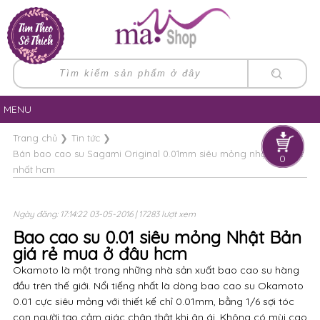
MENU
Trang chủ
❯
Tin tức
❯
Bán bao cao su Sagami Original 0.01mm siêu mỏng nhật bản tốt
0
nhất hcm
Ngày đăng: 17:14:22 03-05-2016 | 17283 lượt xem
Bao cao su 0.01 siêu mỏng Nhật Bản
giá rẻ mua ở đâu hcm
Okamoto là một trong những nhà sản xuất bao cao su hàng
đầu trên thế giới. Nổi tiếng nhất là dòng bao cao su Okamoto
0.01 cực siêu mỏng với thiết kế chỉ 0.01mm, bằng 1/6 sợi tóc
con người tạo cảm giác chân thật khi ân ái. Không có mùi cao