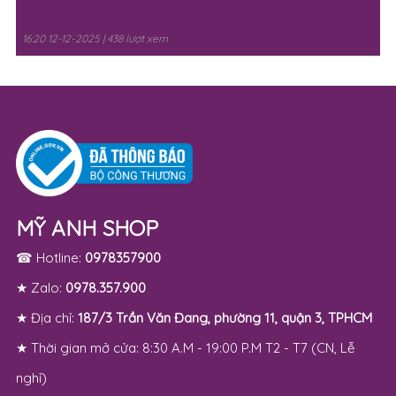
16:20 12-12-2025 | 438 lượt xem
MỸ ANH SHOP
☎ Hotline:
0978357900
★ Zalo:
0978.357.900
★ Địa chỉ:
187/3 Trần Văn Đang, phường 11, quận 3, TPHCM
★ Thời gian mở cửa: 8:30 A.M - 19:00 P.M T2 - T7 (CN, Lễ
nghỉ)