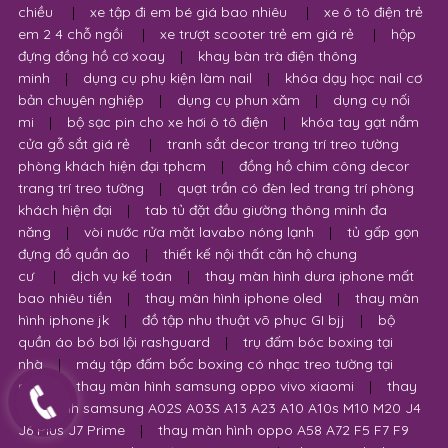
chiều
|
xe tập đi em bé giá bao nhiêu
|
xe ô tô điện trẻ
em 2 4 chỗ ngồi
|
xe trượt scooter trẻ em giá rẻ
|
hộp
đựng đồng hồ cơ xoay
|
khay bàn trà điện thông
minh
|
dụng cụ phụ kiện làm nail
|
khóa dạy học nail cơ
bản chuyên nghiệp
|
dụng cụ phun xăm
|
dụng cụ nối
mi
|
bộ sạc pin cho xe hơi ô tô điện
|
khóa tay gạt nắm
cửa gỗ sắt giá rẻ
|
tranh sắt decor trang trí treo tường
phòng khách hiện đại tphcm
|
đồng hồ chim công decor
trang trí treo tường
|
quạt trần có đèn led trang trí phòng
khách hiện đại
|
tab tủ đặt đầu giường thông minh đa
năng
|
vòi nước rửa mặt lavabo nóng lạnh
|
tủ gấp gọn
đựng đồ quần áo
|
thiết kế nội thất căn hộ chung
cư
|
dịch vụ kế toán
|
thay màn hình dura iphone mất
bao nhiêu tiền
|
thay màn hình iphone oled
|
thay màn
hình iphone jk
|
đồ tập nhu thuật võ phục GI bjj
|
bộ
quần áo bó bơi lội rashguard
|
trụ đấm bóc boxing tại
nhà
|
máy tập đấm bốc boxing có nhạc treo tường tại
nhà
|
thay màn hình samsung oppo vivo xiaomi
|
thay
màn hình samsung A02S A03S A13 A23 A10 A10s M10 M20 J4
J6 Plus J7 Prime
|
thay màn hình oppo A58 A72 F5 F7 F9