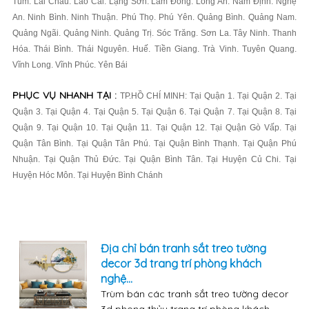
Tum. Lai Châu. Lào Cai. Lạng Sơn. Lâm Đồng. Long An. Nam Định. Nghệ
An. Ninh Bình. Ninh Thuận. Phú Thọ. Phú Yên. Quảng Bình. Quảng Nam.
Quảng Ngãi. Quảng Ninh. Quảng Trị. Sóc Trăng. Sơn La. Tây Ninh. Thanh
Hóa. Thái Bình. Thái Nguyên. Huế. Tiền Giang. Trà Vinh. Tuyên Quang.
Vĩnh Long. Vĩnh Phúc. Yên Bái
PHỤC VỤ NHANH TẠI :
TP.HỒ CHÍ MINH: Tại Quận 1. Tại Quận 2. Tại
Quận 3. Tại Quận 4. Tại Quận 5. Tại Quận 6. Tại Quận 7. Tại Quận 8. Tại
Quận 9. Tại Quận 10. Tại Quận 11. Tại Quận 12. Tại Quận Gò Vấp. Tại
Quận Tân Bình. Tại Quận Tân Phú. Tại Quận Bình Thạnh. Tại Quận Phú
Nhuận. Tại Quận Thủ Đức. Tại Quận Bình Tân. Tại Huyện Củ Chi. Tại
Huyện Hóc Môn. Tại Huyện Bình Chánh
Địa chỉ bán tranh sắt treo tường
decor 3d trang trí phòng khách
nghệ...
Trùm bán các tranh sắt treo tường decor
3d phong thủy trang trí phòng khách