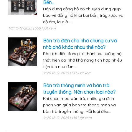
Bền...
Hộp đựng đồng hồ cơ chuyên dụng giúp
bảo vệ đồng hồ khỏi bụi bẩn, trầy xước và
độ ẩm, là giải...
17:11 13-12-2025 | 550 lượt xem
Bàn trà điện cho nhà chung cư và
nhà phố khác nhau thế nào?
Bàn trà điện đang trở thành xu hướng nội
thất hiện đại nhờ khả năng tích hợp nhiều
tiện ích như đun...
16:20 12-12-2025 | 541 lượt xem
Bàn trà thông minh và bàn trà
truyền thống. Nên chọn loại nào?
Khi chọn mua bàn trà, nhiều gia đình
phân vân giữa bàn trà thông minh và
bàn trà truyền thống. Mỗi loại đều...
16:20 12-12-2025 | 438 lượt xem