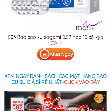
003 Bao cao su sagami 0.02 hộp 10 cái giá
CALL
:
XEM NGAY DANH SÁCH CÁC MẶT HÀNG BAO
CU SU GIÁ SỈ RẺ NHẤT
-CLICK VÀO ĐÂY