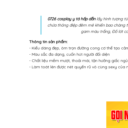
0726 cosplay y tá hấp dẫn
lấy hình tượng t
chứa thông điệp đêm mê khiến bao chàng tra
gam màu trắng, Đồ lót co
Thông tin sản phẩm:
- Kiểu dáng đẹp, ôm trọn đường cong cơ thể tạo cả
- Màu sắc đa dạng, cuốn hút người đối diện
- Chất liệu mềm mượt, thoải mái, tận hưởng giấc ngủ
- Làm toát lên được nét quyến rũ vô cùng sexy của