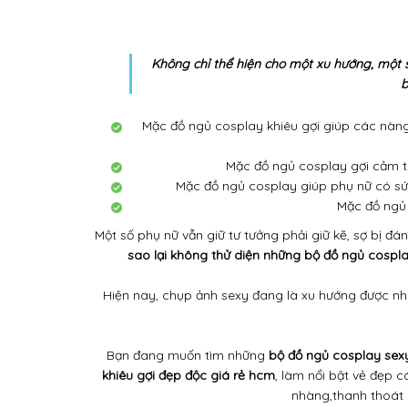
Không chỉ thể hiện cho một xu hướng, một 
b
Mặc đồ ngủ cosplay khiêu gợi giúp các nàng 
Mặc đồ ngủ cosplay gợi cảm th
Mặc đồ ngủ cosplay giúp phụ nữ có sức
Mặc đồ ngủ 
Một số phụ nữ vẫn giữ tư tưởng phải giữ kẽ, sợ bị đ
sao lại không thử diện những bộ đồ ngủ cospl
Hiện nay, chụp ảnh sexy đang là xu hướng được nh
Bạn đang muốn tìm những
bộ đồ ngủ cosplay sex
khiêu gợi đẹp độc giá rẻ hcm
, làm nổi bật vẻ đẹp 
nhàng,thanh thoát m