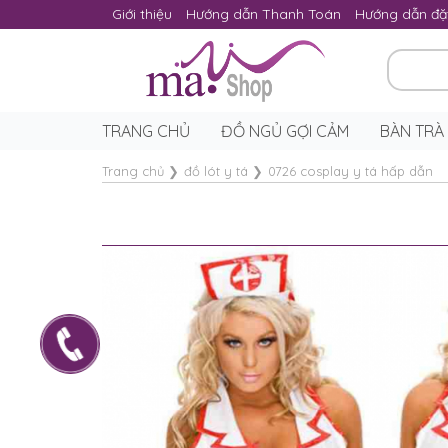
Giới thiệu
Hướng dẫn Thanh Toán
Hướng dẫn đặ
TRANG CHỦ
ĐỒ NGỦ GỢI CẢM
BÀN TRÀ
Trang chủ
❯
đồ lót y tá
❯
0726 cosplay y tá hấp dẫn