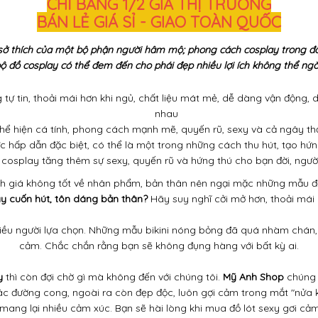
CHỈ BẰNG 1/2 GIÁ THỊ TRƯỜNG
BÁN LẺ GIÁ SỈ - GIAO TOÀN QUỐC
sở thích của một bộ phận người hâm mộ; phong cách cosplay trong đồ
ộ đồ cosplay có thể đem đến cho phái đẹp nhiều lợi ích không thể ngờ
tự tin, thoải mái hơn khi ngủ, chất liệu mát mẻ, dễ dàng vận động, 
nhau
ể hiện cá tính, phong cách mạnh mẽ, quyến rũ, sexy và cả ngây thơ
 hấp dẫn đặc biệt, có thể là một trong những cách thu hút, tạo hứn
cosplay tăng thêm sự sexy, quyến rũ và hứng thú cho bạn đời, ngườ
ánh giá không tốt về nhân phẩm, bản thân nên ngại mặc những mẫu đồ
ay cuốn hút, tôn dáng bản thân?
Hãy suy nghĩ cởi mở hơn, thoải mái 
iều người lựa chọn. Những mẫu bikini nóng bỏng đã quá nhàm chán,
cảm. Chắc chắn rằng bạn sẽ không đụng hàng với bất kỳ ai.
y
thì còn đợi chờ gì mà không đến với chúng tôi.
Mỹ Anh Shop
chúng 
các đường cong, ngoài ra còn đẹp độc, luôn gợi cảm trong mắt "nửa
ang lại nhiều cảm xúc. Bạn sẽ hài lòng khi mua đồ lót sexy gơi cảm