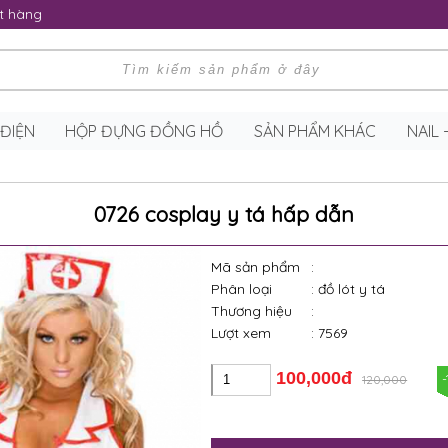
t hàng
 ĐIỆN
HỘP ĐỰNG ĐỒNG HỒ
SẢN PHẨM KHÁC
NAIL
0726 cosplay y tá hấp dẫn
Mã sản phẩm
:
Phân loại
: đồ lót y tá
Thương hiệu
:
Lượt xem
: 7569
100,000đ
120,000