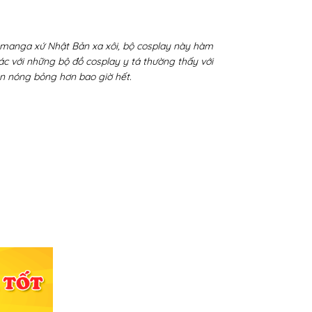
manga xứ Nhật Bản xa xôi, bộ cosplay này hàm
ác với những bộ đồ cosplay y tá thường thấy với
ên nóng bỏng hơn bao giờ hết.