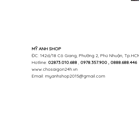
MỸ ANH SHOP
ĐC: 142d/18 Cô Giang, Phường 2, Phú Nhuận, Tp.HCM 
Hotline:
02873.010.688
,
0978.357.900 , 0888.688.446
www.chosaigon24h.vn
Email: myanhshop2015@gmail.com