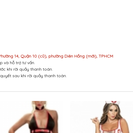
 Phường 14, Quận 10 (cũ), phường Diên Hồng (mới), TPHCM
p và hỗ trợ tư vấn.
ước khi rời quầy thanh toán.
 quyết sau khi rời quầy thanh toán.