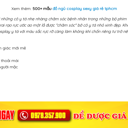
Xem thêm:
500+ mẫu
đồ ngủ cosplay sexy giá rẻ tphcm
ừ những cô y tá nhẹ nhàng chăm sóc bệnh nhân trong những bộ phim 
i rạo rực ước ao một lầ được "chăm sóc" bở cô y tá nhỏ xinh đẹp. Kh
splay y tá với màu sắc rực rỡ càng làm không khí chốn riêng tư trở n
m giác mới mẻ
 thoải mái
 người mặc