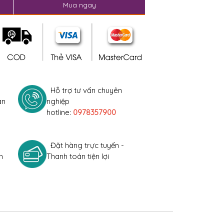
Mua ngay
Hỗ trợ tư vấn chuyên
àn
nghiệp
hotline:
0978357900
Đặt hàng trực tuyến -
h
Thanh toán tiện lợi