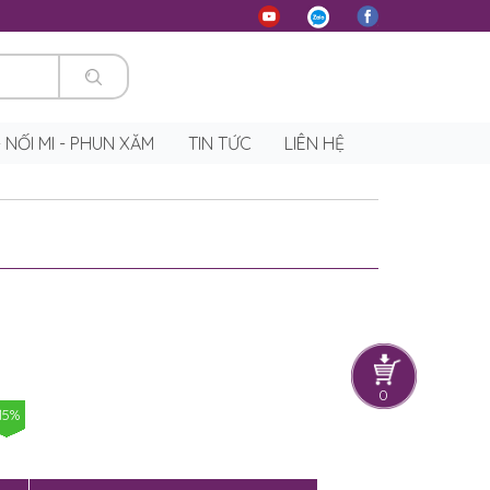
 - NỐI MI - PHUN XĂM
TIN TỨC
LIÊN HỆ
0
-15%