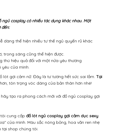
 ngủ cosplay có nhiều tác dụng khác nhau. Một
 đến:
dễ dàng thể hiện nhiều tư thế ngủ quyến rũ khác
, trong sáng cũng thể hiện được.
g thú hiệu quả đối với một nửa yêu thương
i yêu của mình.
 lót gợi cảm nữ. Đây là tư tương hết sức sai lầm.
Tại
hơn, tôn trọng vóc dáng của bản thân hơn nhé!
 hãy tạo ra phong cách mới với đồ ngủ cosplay gợi
tôi cung cấp
đồ lót ngủ cosplay gợi cảm dục sexy
 kia" của mình. Màu sắc nóng bỏng, hoa văn ren nhẹ
 tại shop chúng tôi.