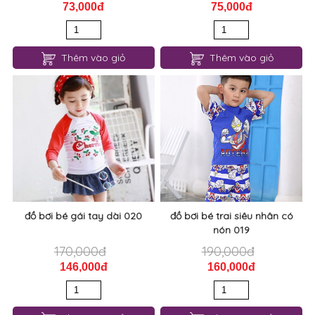
73,000đ
75,000đ
Thêm vào giỏ
Thêm vào giỏ
đồ bơi bé gái tay dài 020
đồ bơi bé trai siêu nhân có
nón 019
170,000đ
190,000đ
146,000đ
160,000đ