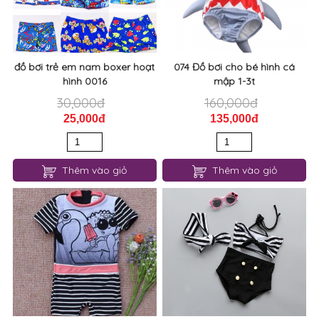
đồ bơi trẻ em nam boxer hoạt
074 Đồ bơi cho bé hình cá
hình 0016
mập 1-3t
30,000đ
160,000đ
25,000đ
135,000đ
Thêm vào giỏ
Thêm vào giỏ