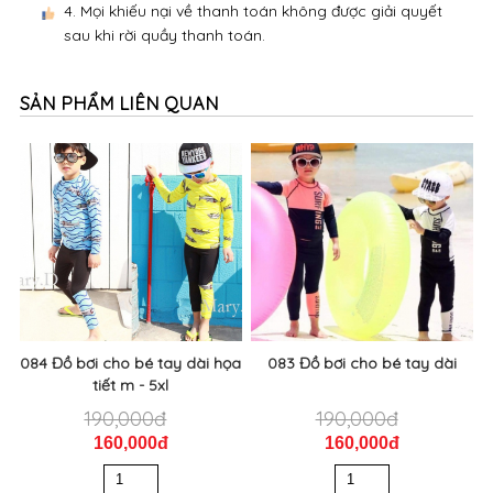
4. Mọi khiếu nại về thanh toán không được giải quyết
sau khi rời quầy thanh toán.
SẢN PHẨM LIÊN QUAN
084 Đồ bơi cho bé tay dài họa
083 Đồ bơi cho bé tay dài
tiết m - 5xl
190,000đ
190,000đ
160,000đ
160,000đ