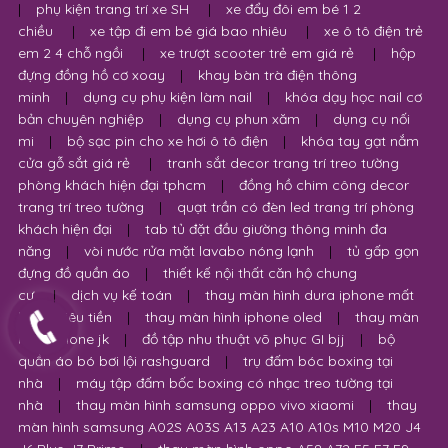
|
phụ kiện trang trí xe SH
|
xe đẩy đôi em bé 1 2
chiều
|
xe tập đi em bé giá bao nhiêu
|
xe ô tô điện trẻ
em 2 4 chỗ ngồi
|
xe trượt scooter trẻ em giá rẻ
|
hộp
đựng đồng hồ cơ xoay
|
khay bàn trà điện thông
minh
|
dụng cụ phụ kiện làm nail
|
khóa dạy học nail cơ
bản chuyên nghiệp
|
dụng cụ phun xăm
|
dụng cụ nối
mi
|
bộ sạc pin cho xe hơi ô tô điện
|
khóa tay gạt nắm
cửa gỗ sắt giá rẻ
|
tranh sắt decor trang trí treo tường
phòng khách hiện đại tphcm
|
đồng hồ chim công decor
trang trí treo tường
|
quạt trần có đèn led trang trí phòng
khách hiện đại
|
tab tủ đặt đầu giường thông minh đa
năng
|
vòi nước rửa mặt lavabo nóng lạnh
|
tủ gấp gọn
đựng đồ quần áo
|
thiết kế nội thất căn hộ chung
cư
|
dịch vụ kế toán
|
thay màn hình dura iphone mất
bao nhiêu tiền
|
thay màn hình iphone oled
|
thay màn
hình iphone jk
|
đồ tập nhu thuật võ phục GI bjj
|
bộ
quần áo bó bơi lội rashguard
|
trụ đấm bóc boxing tại
nhà
|
máy tập đấm bốc boxing có nhạc treo tường tại
nhà
|
thay màn hình samsung oppo vivo xiaomi
|
thay
màn hình samsung A02S A03S A13 A23 A10 A10s M10 M20 J4