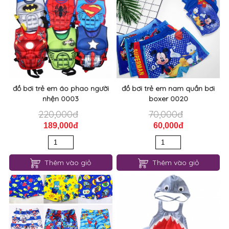
đồ bơi trẻ em áo phao người
đồ bơi trẻ em nam quần bơi
nhện 0003
boxer 0020
220,000đ
70,000đ
189,000đ
60,000đ
Thêm vào giỏ
Thêm vào giỏ