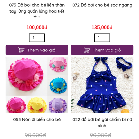
073 Đồ bơi cho bé liền thân
072 Đồ bơi cho bé sọc ngang
tay lửng quần lửng họa tiết
thú
100,000đ
135,000đ
Thêm vào giỏ
Thêm vào giỏ
053 Nón đi biển cho bé
022 đồ bơi bé gái chấm bi nơ
xinh
90,000đ
90,000đ