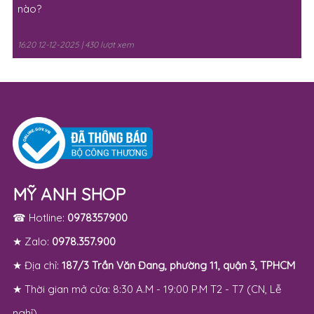
nào?
16:20 12-12-2025 | 430 lượt xem
MỸ ANH SHOP
☎ Hotline:
0978357900
★ Zalo:
0978.357.900
★ Địa chỉ:
187/3 Trần Văn Đang, phường 11, quận 3, TPHCM
★ Thời gian mở cửa: 8:30 A.M - 19:00 P.M T2 - T7 (CN, Lễ
nghỉ)