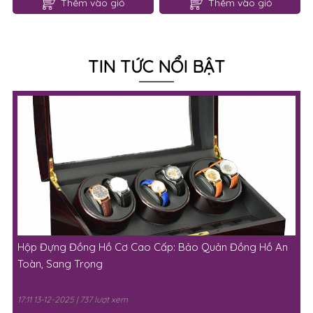
Thêm vào giỏ
Thêm vào giỏ
TIN TỨC NỔI BẬT
Hộp Đựng Đồng Hồ Cơ Cao Cấp: Bảo Quản Đồng Hồ An
Toàn, Sang Trọng
17:11 13-12-2025 | 737 lượt xem