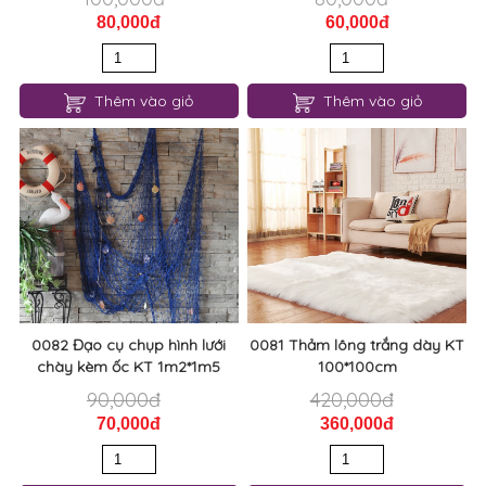
80,000đ
60,000đ
Thêm vào giỏ
Thêm vào giỏ
0082 Đạo cụ chụp hình lưới
0081 Thảm lông trắng dày KT
chày kèm ốc KT 1m2*1m5
100*100cm
90,000đ
420,000đ
70,000đ
360,000đ