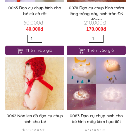
0063 Đạo cụ chụp hình cho
0078 Đạo cụ chụp hình thảm
bé củ cà rốt
lông trắng dày hình tròn ĐK
60cm
60,000đ
210,000đ
40,000đ
170,000đ
Thêm vào giỏ
Thêm vào giỏ
0062 Nón len đỏ đạo cụ chụp
0083 Đạo cụ chụp hình cho
hình cho bé
bé hình mây kèm họa tiết
100,000đ
80,000đ