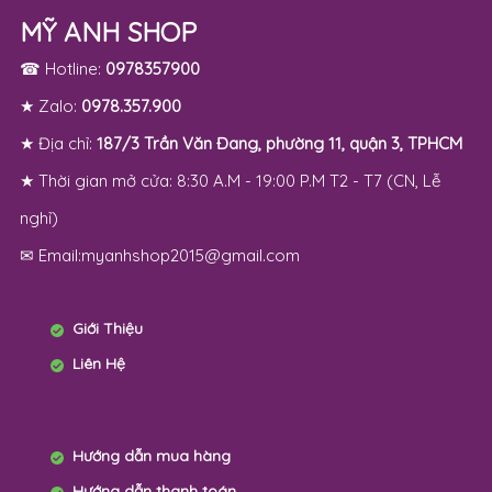
MỸ ANH SHOP
☎ Hotline:
0978357900
★ Zalo:
0978.357.900
★ Địa chỉ:
187/3 Trần Văn Đang, phường 11, quận 3, TPHCM
★ Thời gian mở cửa: 8:30 A.M - 19:00 P.M T2 - T7 (CN, Lễ
nghỉ)
✉ Email:myanhshop2015@gmail.com
Giới Thiệu
Liên Hệ
Hướng dẫn mua hàng
Hướng dẫn thanh toán