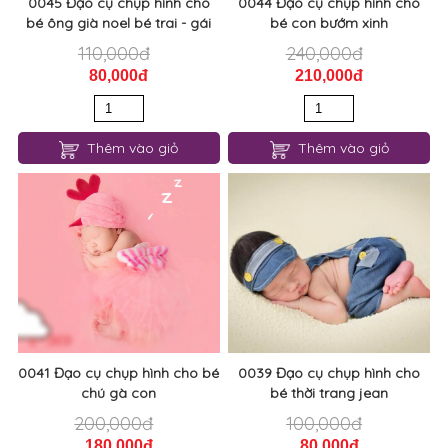
0045 Đạo cụ chụp hình cho
0044 Đạo cụ chụp hình cho
bé ông già noel bé trai - gái
bé con bướm xinh
110,000đ
240,000đ
80,000đ
210,000đ
Thêm vào giỏ
Thêm vào giỏ
0041 Đạo cụ chụp hình cho bé
0039 Đạo cụ chụp hình cho
chú gà con
bé thời trang jean
200,000đ
100,000đ
180,000đ
80,000đ