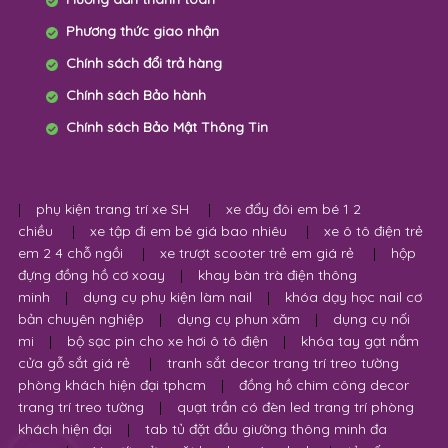
Phương thức giao nhận
Chính sách đổi trả hàng
Chính sách Bảo hành
Chính sách Bảo Mật Thông Tin
|
phụ kiện trang trí xe SH
|
xe đẩy đôi em bé 1 2
chiều
|
xe tập đi em bé giá bao nhiêu
|
xe ô tô điện trẻ
em 2 4 chỗ ngồi
|
xe trượt scooter trẻ em giá rẻ
|
hộp
đựng đồng hồ cơ xoay
|
khay bàn trà điện thông
minh
|
dụng cụ phụ kiện làm nail
|
khóa dạy học nail cơ
bản chuyên nghiệp
|
dụng cụ phun xăm
|
dụng cụ nối
mi
|
bộ sạc pin cho xe hơi ô tô điện
|
khóa tay gạt nắm
cửa gỗ sắt giá rẻ
|
tranh sắt decor trang trí treo tường
phòng khách hiện đại tphcm
|
đồng hồ chim công decor
trang trí treo tường
|
quạt trần có đèn led trang trí phòng
khách hiện đại
|
tab tủ đặt đầu giường thông minh đa