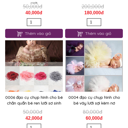
sinh
50,000đ
200,000đ
40,000đ
180,000đ
Thêm vào giỏ
Thêm vào giỏ
0006 đạo cụ chụp hình cho bé
0004 đạo cụ chụp hình cho
chăn quấn bé ren lưới sơ sinh
bé váy lưới sợi kèm nơ
50,000đ
80,000đ
42,000đ
60,000đ