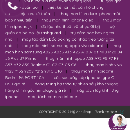
năng
|
vòi nước rửa mặt lavabo nóng lạnh
|
tủ gấp gọn
đựng đồ quần áo
|
thiết kế nội thất căn hộ chung
cư
|
dịch vụ kế toán
|
thay màn hình dura iphone mất
bao nhiêu tiền
|
thay màn hình iphone oled
|
thay màn
hình iphone jk
|
đồ tập nhu thuật võ phục GI bjj
|
bộ
quần áo bó bơi lội rashguard
|
trụ đấm bóc boxing tại
nhà
|
máy tập đấm bốc boxing có nhạc treo tường tại
nhà
|
thay màn hình samsung oppo vivo xiaomi
|
thay
màn hình samsung A02S A03S A13 A23 A10 A10s M10 M20 J4
J6 Plus J7 Prime
|
thay màn hình oppo A58 A72 F5 F7 F9
A53 A32 A5S Realme C1 C2 C3 C5 C6
|
thay màn hình vivo
Y12S Y15S Y20S Y21S Y91C U10
|
thay màn hình xiaomi
Redmi 9A 9C 9T 10A
|
cốc sạc dây cáp iphone type C
USB giá rẻ
|
đông trùng hạ thảo tự nhiên sấy khô thượng
hạng chính gốc himalaya giá rẻ
|
máy tách lấy kính lưng
iphone
|
máy tách camera iphone
Back to top
COPYRIGHT © 2017 Mỹ Anh Shop