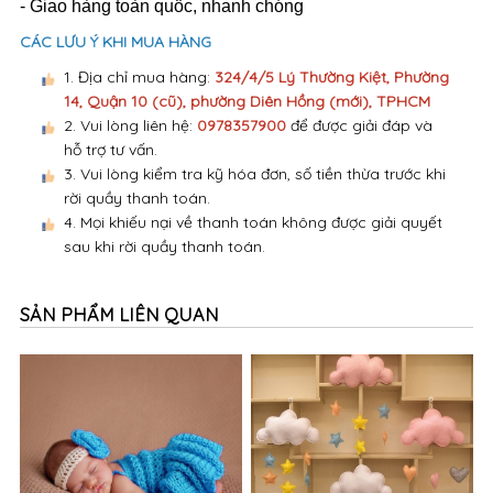
- Giao hàng toàn quốc, nhanh chóng
CÁC LƯU Ý KHI MUA HÀNG
1. Địa chỉ mua hàng:
324/4/5 Lý Thường Kiệt, Phường
14, Quận 10 (cũ), phường Diên Hồng (mới), TPHCM
2. Vui lòng liên hệ:
0978357900
để được giải đáp và
hỗ trợ tư vấn.
3. Vui lòng kiểm tra kỹ hóa đơn, số tiền thừa trước khi
rời quầy thanh toán.
4. Mọi khiếu nại về thanh toán không được giải quyết
sau khi rời quầy thanh toán.
SẢN PHẨM LIÊN QUAN